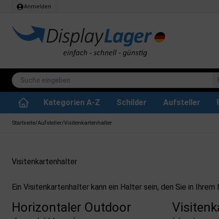
Anmelden
Kategorien A-Z
Schilder
Aufsteller
Stehtisch klappbar
Whiteboard tafeln
SEG Stoffrahmen
Info-Modul Tafeln
Plakate & Drucke
Küchenrollen & Toil
Informations Displa
Zubehör & Ersa
Dreh- / Wende Tafeln
Kreidetafel-Schil
Startseite
/
Aufsteller
/
Visitenkartenhalter
Visitenkartenhalter
Ein Visitenkartenhalter kann ein Halter sein, den Sie in Ih
Horizontaler Outdoor
Visitenk