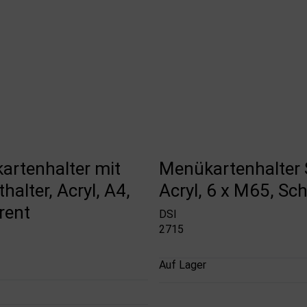
artenhalter mit
Menükartenhalter 
halter, Acryl, A4,
Acryl, 6 x M65, Sc
rent
DSI
2715
Auf Lager