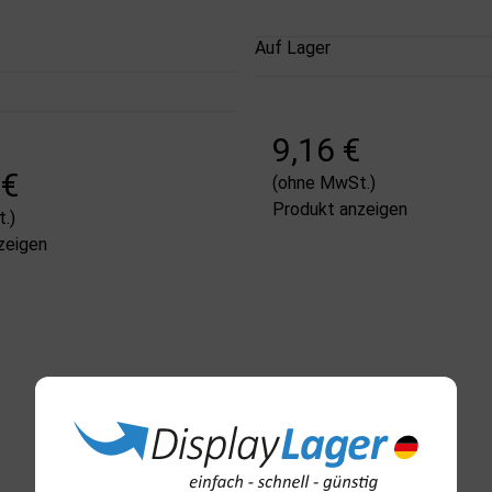
Auf Lager
9,16 €
 €
(ohne MwSt.)
Produkt anzeigen
.)
zeigen