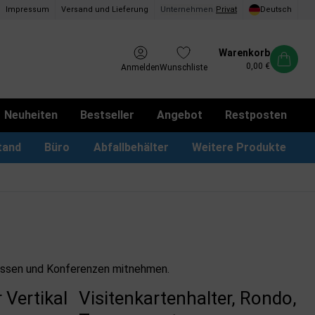
Impressum
Versand und Lieferung
Unternehmen
/
Privat
Deutsch
Warenkorb
0,00 €
Anmelden
Wunschliste
Neuheiten
Bestseller
Angebot
Restposten
tand
Büro
Abfallbehälter
Weitere Produkte
kotbeutel Spender
LED Leuchtrahmen
Vorschlagskästen & Boxen
iPad & TV-Ständer
u Messen und Konferenzen mitnehmen.
 Vertikal
Visitenkartenhalter, Rondo,