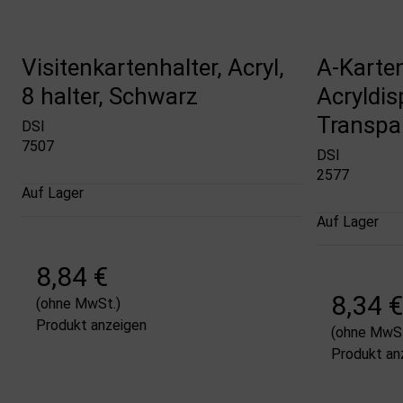
Visitenkartenhalter, Acryl,
A-Karten
8 halter, Schwarz
Acryldis
Transpa
DSI
7507
DSI
2577
Auf Lager
Auf Lager
8,84 €
8,34 €
(ohne MwSt.)
Produkt anzeigen
(ohne MwSt
Produkt an