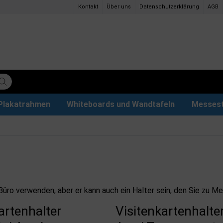
Kontakt
Über uns
Datenschutzerklärung
AGB
Plakatrahmen
Whiteboards und Wandtafeln
Messes
ettenpapier
ys
tzteile
der
Magnettafel aus Glas & Zubehör
Plakathalter und Plakatständer
Eventzelte & Pavillons
Papier und Stifte
Hunde
rem Büro verwenden, aber er kann auch ein Halter sein, den Sie z
artenhalter
Visitenkartenhalter