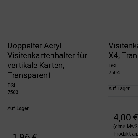
Doppelter Acryl-
Visitenk
Visitenkartenhalter für
X4, Tra
vertikale Karten,
DSI
7504
Transparent
DSI
Auf Lager
7503
Auf Lager
4,00 €
(ohne MwSt
Produkt an
1,96 €