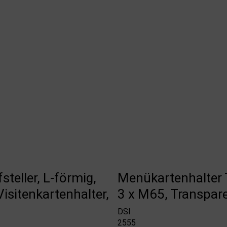
steller, L-förmig,
Menükartenhalter T
Visitenkartenhalter,
3 x M65, Transpar
DSI
2555