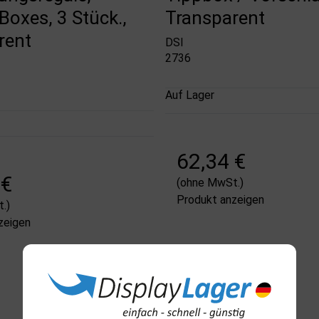
Boxes, 3 Stück.,
Transparent
rent
DSI
2736
Auf Lager
62,34 €
 €
(ohne MwSt.)
Produkt anzeigen
.)
zeigen