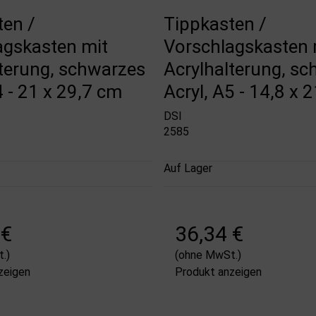
ten /
Tippkasten /
agskasten mit
Vorschlagskasten 
lterung, schwarzes
Acrylhalterung, s
4 - 21 x 29,7 cm
Acryl, A5 - 14,8 x 
DSI
2585
Auf Lager
 €
36,34 €
.)
(ohne MwSt.)
zeigen
Produkt anzeigen