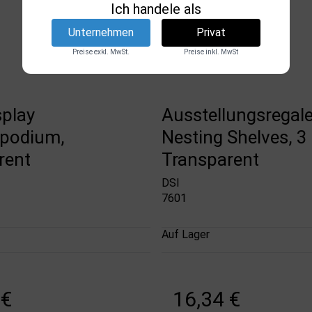
Ich handele als
Unternehmen
Privat
Preise exkl. MwSt.
Preise inkl. MwSt
splay
Ausstellungsregale
podium,
Nesting Shelves, 3 
rent
Transparent
DSI
7601
Auf Lager
 €
16,34 €