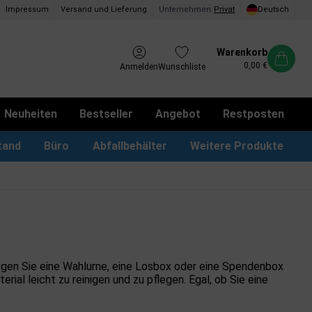
Impressum
Versand und Lieferung
Unternehmen
/
Privat
Deutsch
Warenkorb
0,00 €
Anmelden
Wunschliste
Neuheiten
Bestseller
Angebot
Restposten
tand
Büro
Abfallbehälter
Weitere Produkte
kotbeutel Spender
LED Leuchtrahmen
Vorschlagskästen & Boxen
iPad & TV-Ständer
tigen Sie eine Wahlurne, eine Losbox oder eine Spendenbox
rial leicht zu reinigen und zu pflegen. Egal, ob Sie eine