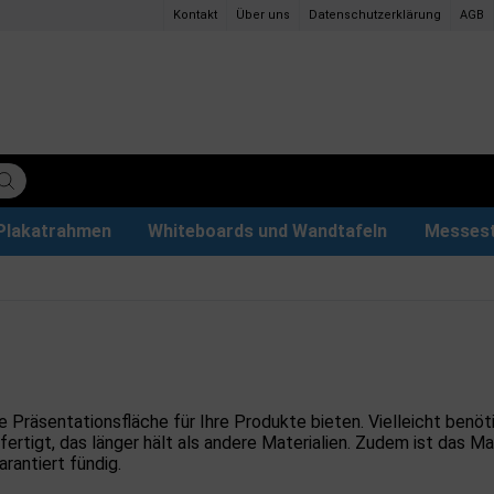
Kontakt
Über uns
Datenschutzerklärung
AGB
Plakatrahmen
Whiteboards und Wandtafeln
Messes
ettenpapier
ys
tzteile
der
Magnettafel aus Glas & Zubehör
Plakathalter und Plakatständer
Eventzelte & Pavillons
Papier und Stifte
Hunde
e Präsentationsfläche für Ihre Produkte bieten. Vielleicht benö
rtigt, das länger hält als andere Materialien. Zudem ist das Mate
rantiert fündig.