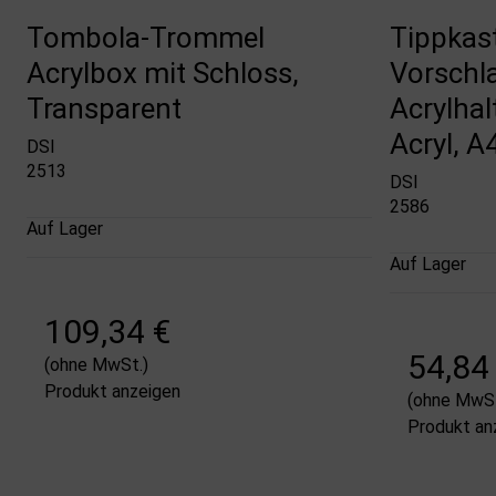
Tombola-Trommel
Tippkas
Acrylbox mit Schloss,
Vorschl
Transparent
Acrylha
Acryl, A
DSI
2513
DSI
2586
Auf Lager
Auf Lager
109,34 €
54,84
(ohne MwSt.)
Produkt anzeigen
(ohne MwSt
Produkt an