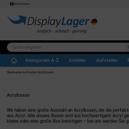
Anmelden
Kategorien A-Z
Schilder
Aufsteller
Stehtisch klappbar
Whiteboard tafeln
SEG Stoffrahmen
Info-Modul Tafeln
Plakate & Drucke
Küchenrollen & Toil
Informations Displa
Zubehör & Ersa
Dreh- / Wende Tafeln
Kreidetafel-Schil
Startseite
/
Aufsteller
/
Acrylboxen
Acrylboxen
Wir haben eine große Auswahl an Acrylboxen, die die perfekt
aus Acryl. Alle unsere Boxen sind aus hochwertigem Acryl gefe
kleine oder eine große Box benötigen – bei uns werden Sie ga