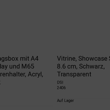
agsbox mit A4
Vitrine, Showcase 
play und M65
8.6 cm, Schwarz,
enhalter, Acryl,
Transparent
z
DSI
2406
Auf Lager