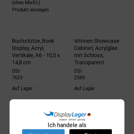
(ohne MwSt.)
Produkt anzeigen
Buchstütze, Book
Vitrinen Showcase
Display, Acryl,
Cabinet, Acrylglas
Vertikale, A6 - 10,5 x
mit Schloss,
14,8 cm
Transparent
DSI
DSI
7623
2589
Auf Lager
Auf Lager
5,55 €
109,34 €
(ohne MwSt.)
(ohne MwSt.)
Produkt anzeigen
Produkt anzeigen
Ich handele als