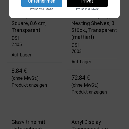
Unternehmen
Privat
Preise exkl. MwSt.
Preise inkl. MwSt
Vitrine, Showcase
Ausstellungsregale,
Square, 8.6 cm,
Nesting Shelves, 3
Transparent
Stück., Transparent
(mattiert)
DSI
2405
DSI
7603
Auf Lager
Auf Lager
8,84 €
72,84 €
(ohne MwSt.)
Produkt anzeigen
(ohne MwSt.)
Produkt anzeigen
Glasvitrine mit
Acryl Display
Unterschrank,
Treppenpodium,