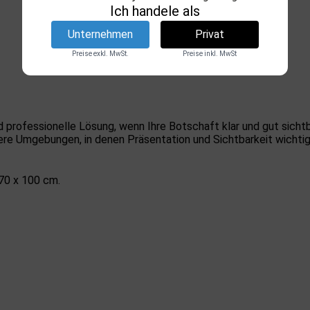
Ich handele als
Unternehmen
Privat
Preise exkl. MwSt.
Preise inkl. MwSt
 professionelle Lösung, wenn Ihre Botschaft klar und gut sicht
ere Umgebungen, in denen Präsentation und Sichtbarkeit wichtig
70 x 100 cm.