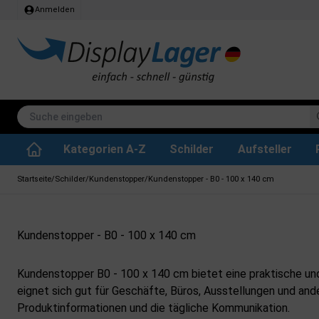
Anmelden
Kategorien A-Z
Schilder
Aufsteller
Stehtisch klappbar
Whiteboard tafeln
SEG Stoffrahmen
Info-Modul Tafeln
Plakate & Drucke
Küchenrollen & Toil
Informations Displa
Zubehör & Ersa
Dreh- / Wende Tafeln
Kreidetafel-Schil
Startseite
/
Schilder
/
Kundenstopper
/
Kundenstopper - B0 - 100 x 140 cm
Kundenstopper - B0 - 100 x 140 cm
Kundenstopper B0 - 100 x 140 cm bietet eine praktische und
eignet sich gut für Geschäfte, Büros, Ausstellungen und and
Produktinformationen und die tägliche Kommunikation.