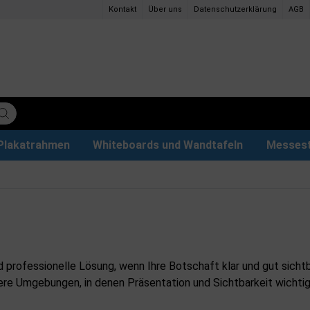
Kontakt
Über uns
Datenschutzerklärung
AGB
Plakatrahmen
Whiteboards und Wandtafeln
Messes
ettenpapier
ys
tzteile
der
Magnettafel aus Glas & Zubehör
Plakathalter und Plakatständer
Eventzelte & Pavillons
Papier und Stifte
Hunde
 professionelle Lösung, wenn Ihre Botschaft klar und gut sicht
ere Umgebungen, in denen Präsentation und Sichtbarkeit wichtig