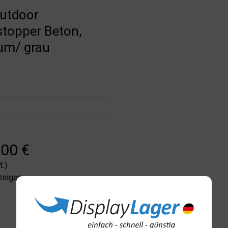
utdoor
topper Beton,
um/ grau
,00 €
.)
zeigen