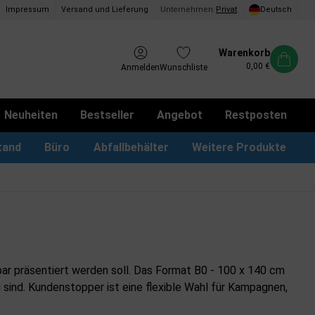
Impressum
Versand und Lieferung
Unternehmen
/
Privat
Deutsch
Warenkorb
0,00 €
Anmelden
Wunschliste
Neuheiten
Bestseller
Angebot
Restposten
tand
Büro
Abfallbehälter
Weitere Produkte
kotbeutel Spender
LED Leuchtrahmen
Vorschlagskästen & Boxen
iPad & TV-Ständer
bar präsentiert werden soll. Das Format B0 - 100 x 140 cm
 sind. Kundenstopper ist eine flexible Wahl für Kampagnen,