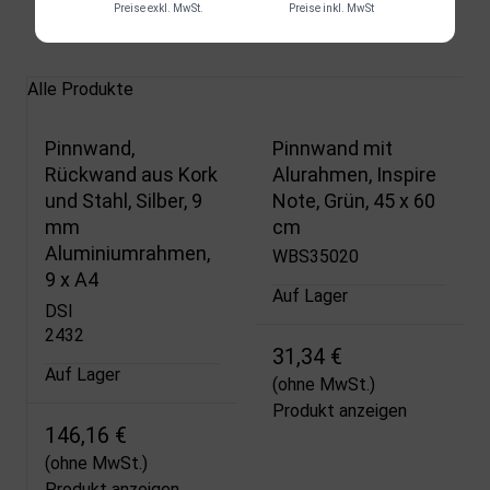
Preise exkl. MwSt.
Preise inkl. MwSt
Verwandte Produkte
Alle Produkte
Pinnwand,
Pinnwand mit
Rückwand aus Kork
Alurahmen, Inspire
und Stahl, Silber, 9
Note, Grün, 45 x 60
mm
cm
Aluminiumrahmen,
WBS35020
9 x A4
Auf Lager
DSI
2432
31,34 €
Auf Lager
(ohne MwSt.)
Produkt anzeigen
146,16 €
(ohne MwSt.)
Produkt anzeigen