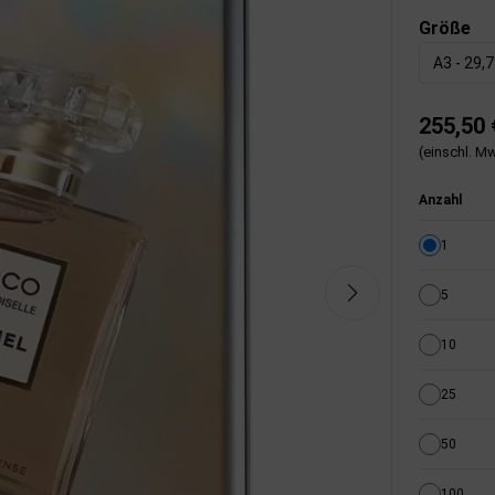
Größe
A3 - 29,
255,50 
(einschl. Mw
Anzahl
1
5
10
25
50
100