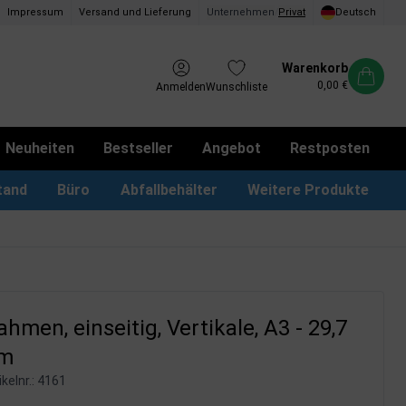
Impressum
Versand und Lieferung
Unternehmen
/
Privat
Deutsch
Warenkorb
0,00 €
Anmelden
Wunschliste
Neuheiten
Bestseller
Angebot
Restposten
tand
Büro
Abfallbehälter
Weitere Produkte
kotbeutel Spender
LED Leuchtrahmen
Vorschlagskästen & Boxen
iPad & TV-Ständer
hmen, einseitig, Vertikale, A3 - 29,7
cm
kelnr.:
4161