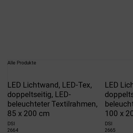
Alle Produkte
LED Lichtwand, LED-Tex,
LED Lic
doppeltseitig, LED-
doppelts
beleuchteter Textilrahmen,
beleucht
85 x 200 cm
100 x 2
DSI
DSI
2664
2665