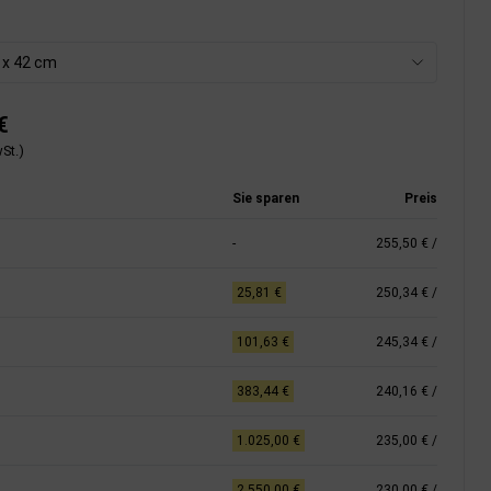
7 x 42 cm
€
St.)
Sie sparen
Preis
-
255,50 €
/
25,81 €
250,34 €
/
101,63 €
245,34 €
/
383,44 €
240,16 €
/
1.025,00 €
235,00 €
/
2.550,00 €
230,00 €
/