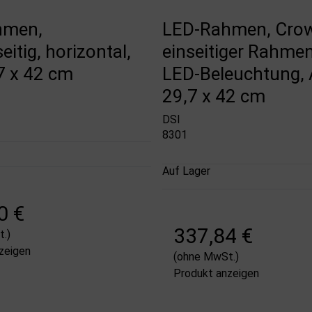
hmen,
LED-Rahmen, Cro
eitig, horizontal,
einseitiger Rahmen
7 x 42 cm
LED-Beleuchtung, 
29,7 x 42 cm
DSI
8301
Auf Lager
0 €
337,84 €
.)
zeigen
(ohne MwSt.)
Produkt anzeigen