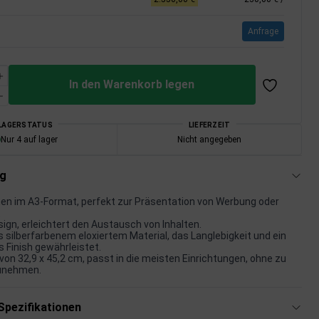
Anfrage
In den Warenkorb legen
LAGERSTATUS
LIEFERZEIT
Nur 4 auf lager
Nicht angegeben
ng
en im A3-Format, perfekt zur Präsentation von Werbung oder
.
sign, erleichtert den Austausch von Inhalten.
s silberfarbenem eloxiertem Material, das Langlebigkeit und ein
s Finish gewährleistet.
n 32,9 x 45,2 cm, passt in die meisten Einrichtungen, ohne zu
zunehmen.
Spezifikationen