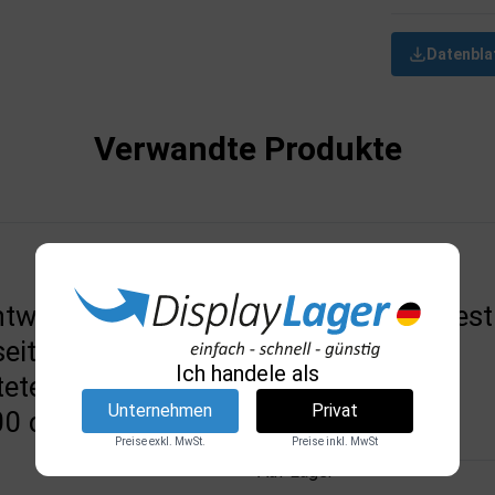
Datenbla
Verwandte Produkte
htwand, LED-Tex,
LED-Rahmen, Best
eitig, LED-
- 29,7 x 42 cm
Ich handele als
eter Textilrahmen,
DSI
Unternehmen
Privat
4121
00 cm
Preise exkl. MwSt.
Preise inkl. MwSt
Auf Lager