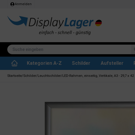
Anmelden
Kategorien A-Z
Schilder
Aufsteller
Stehtisch klappbar
Whiteboard tafeln
SEG Stoffrahmen
Info-Modul Tafeln
Plakate & Drucke
Küchenrollen & Toil
Informations Displa
Zubehör & Ersa
Dreh- / Wende Tafeln
Kreidetafel-Schil
Startseite
/
Schilder
/
Leuchtschilder
/
LED-Rahmen, einseitig, Vertikale, A3 - 29,7 x 4