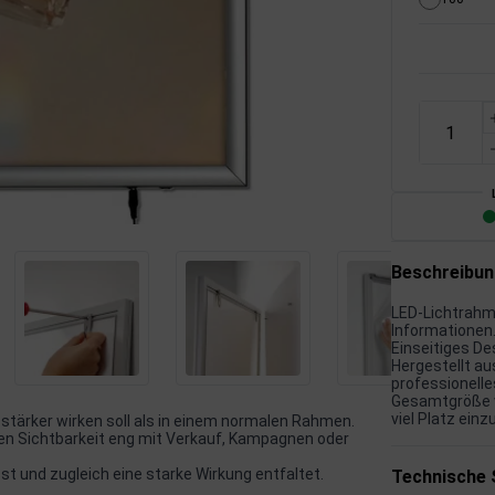
Beschreibu
LED-Lichtrahm
Informationen
Einseitiges De
Hergestellt au
professionelle
Gesamtgröße vo
viel Platz ein
 stärker wirken soll als in einem normalen Rahmen.
en Sichtbarkeit eng mit Verkauf, Kampagnen oder
sst und zugleich eine starke Wirkung entfaltet.
Technische 