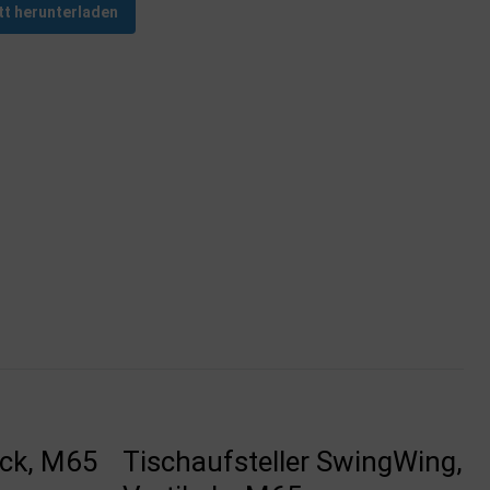
tt herunterladen
ock, M65
Tischaufsteller SwingWing,