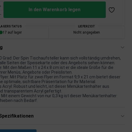
In den Warenkorb legen
LAGERSTATUS
LIEFERZEIT
17 auf lager
Nicht angegeben
ng
 Grad: Der Spin Tischaufsteller kann sich vollständig umdrehen,
lle Seiten der Speisekarte oder des Angebots sehen können.
: Mit den Maßen 11 x 24 x 8 cm ist er die ideale Größe für die
hrer Menüs, Angebote oder Preislisten.
Flyer: Mit Platz für zwei Flyer im Format 9,9 x 21 cm bietet dieser
e optimale, sichtbare Präsentation für Ihr Material.
s Acryl: Robust und leicht, ist dieser Menükartenhalter aus
 transparentem Acryl gefertigt.
 Mit einem Gewicht von nur 0,3 kg ist dieser Menükartenhalter
chieben nach Bedarf.
Spezifikationen