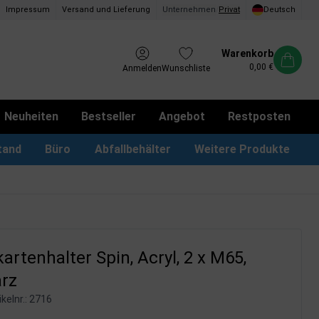
Impressum
Versand und Lieferung
Unternehmen
/
Privat
Deutsch
Warenkorb
0,00 €
Anmelden
Wunschliste
Neuheiten
Bestseller
Angebot
Restposten
tand
Büro
Abfallbehälter
Weitere Produkte
kotbeutel Spender
LED Leuchtrahmen
Vorschlagskästen & Boxen
iPad & TV-Ständer
rtenhalter Spin, Acryl, 2 x M65,
rz
kelnr.:
2716