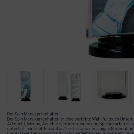
Der Spin Menükartenhalter
Der Spin Menükartenhalter ist eine perfekte Wahl für jedes Unter
Art sucht, Menüs, Angebote, Informationen und Speisekarten zu pr
gefertigt - ein leichtes und äußerst strapazierfähiges Material, b
und Kratzer. Der schwarze Acrylfuß verleiht einen modernen und