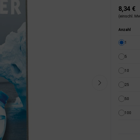
8,34 €
(einschl. Mw
Anzahl
1
5
10
25
50
100