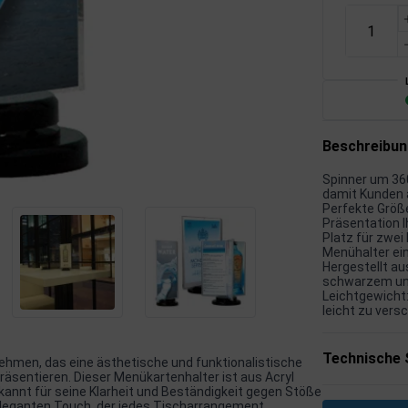
Beschreibu
Spinner um 360
damit Kunden a
Perfekte Größe
Präsentation I
Platz für zwei 
Menühalter ein
Hergestellt au
schwarzem und
Leichtgewicht:
leicht zu vers
Technische 
nehmen, das eine ästhetische und funktionalistische
äsentieren. Dieser Menükartenhalter ist aus Acryl
ekannt für seine Klarheit und Beständigkeit gegen Stöße
 eleganten Touch, der jedes Tischarrangement