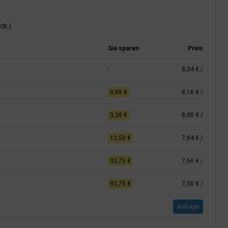
St.)
Sie sparen
Preis
-
8,34 €
/
0,88 €
8,16 €
/
3,38 €
8,00 €
/
12,50 €
7,84 €
/
33,75 €
7,66 €
/
83,75 €
7,50 €
/
Anfrage