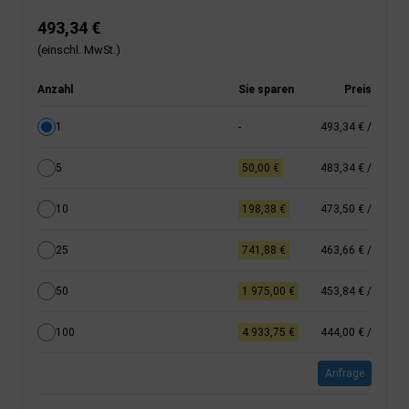
493,34 €
(einschl. MwSt.)
Anzahl
Sie sparen
Preis
1
-
493,34 €
/
5
50,00 €
483,34 €
/
10
198,38 €
473,50 €
/
25
741,88 €
463,66 €
/
50
1.975,00 €
453,84 €
/
100
4.933,75 €
444,00 €
/
Anfrage