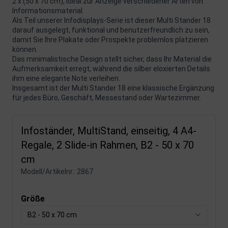
2 x (50 x 70 cm), ideal zur Anzeige verschiedener Arten von
Informationsmaterial.
Als Teil unserer Infodisplays-Serie ist dieser Multi Stander 18
darauf ausgelegt, funktional und benutzerfreundlich zu sein,
damit Sie Ihre Plakate oder Prospekte problemlos platzieren
können.
Das minimalistische Design stellt sicher, dass Ihr Material die
Aufmerksamkeit erregt, während die silber eloxierten Details
ihm eine elegante Note verleihen.
Insgesamt ist der Multi Stander 18 eine klassische Ergänzung
für jedes Büro, Geschäft, Messestand oder Wartezimmer.
Infoständer, MultiStand, einseitig, 4 A4-
Regale, 2 Slide-in Rahmen, B2 - 50 x 70
cm
Modell/Artikelnr.:
2867
Größe
B2 - 50 x 70 cm