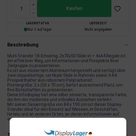
Kaufen
LAGERSTATUS
LIEFERZEIT
Nur 2 auf lager
Nicht angegeben
Beschreibung
Multi Stander 18-Einseitig, 2x70x50 Slide-in + 4xA4 Regale ist
ein effektiver Weg, um Informationen und Prospekte Ihrer
Zielgruppe zu präsentieren.
Es ist aus eloxiertem Aluminium hergestellt und verfügt über
zwei doppelseitige, vertikale Slide-In Rahmen sowie 4 A4-
Prospekthalter aus robustem Polycarbonat.
Postergröße: 2 x (50 x 70 cm), bietet ausreichend Platz, um
Ihre Botschaften zu präsentieren.
Diese Infodisplay hat eine silber eloxierte, transparente Farbe,
die ihm ein modernes und stilvolles Aussehen verleiht.
Mit seiner Gesamtgröße von 84 x 190 cm ist dieser Display-
Ständer ideal für den Einsatz auf Messen, in Geschäften,
Hotels und an anderen Orten, an denen Informationen auf
ansprechende Weise präsentiert werden sollen.
Technische Spezifikationen