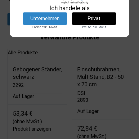
Ich handele als
Unternehmen
Privat
Datenblatt herunterladen
Preise exkl. MwSt.
Preise inkl. MwSt
Verwandte Produkte
Alle Produkte
Gebogener Ständer,
Einschubrahmen,
schwarz
MultiStand, B2 - 50
x 70 cm
2292
DSI
Auf Lager
2893
Auf Lager
53,34 €
(ohne MwSt.)
72,84 €
Produkt anzeigen
(ohne MwSt.)