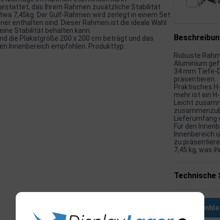
gestattet, das Ihrem Rahmen zusätzliche Stabilität
etwa 7,45kg. Der Gulf-Rahmen wird zerlegt in einem Set
ner enthalten sind. Dieser Rahmen ist die ideale Wahl
ine Stabilität behalten kann.
Beschreibu
d die Plakatgröße 200 x 200 cm beträgt und das
den Innenbereich empfohlen. Produkttyp:
Robuste Rahme
Aluminium gefe
34 mm Tiefe-Da
präsentieren.
Praktisches H-
mehr ist ein H
Leicht zusamm
zusammenzubau
Lieferumfang e
Für den Innenb
Innenbereich u
zu präsentiere
7,45 kg, was i
Technische 
Datenbla