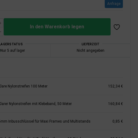
Anfrage
In den Warenkorb legen
LAGERSTATUS
LIEFERZEIT
Nur 5 auf lager
Nicht angegeben
Klare Nylonstreifen 100 Meter
152,34 €
Klarer Nylonstreifen mit Klebeband, 50 Meter
160,84 €
5mm Inbusschlüssel für Maxi Frames und Multistands
0,85 €