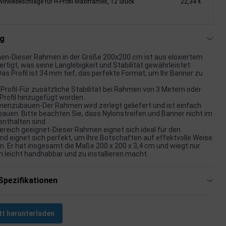
Winkelbeschläge für H-Profil Maxiframes, 12 Stück
22,34 €
ng
n-Dieser Rahmen in der Größe 200x200 cm ist aus eloxiertem
rtigt, was seine Langlebigkeit und Stabilität gewährleistet.
s Profil ist 34 mm tief, das perfekte Format, um Ihr Banner zu
Profil-Für zusätzliche Stabilität bei Rahmen von 3 Metern oder
-Profil hinzugefügt worden.
enzubauen-Der Rahmen wird zerlegt geliefert und ist einfach
en. Bitte beachten Sie, dass Nylonstreifen und Banner nicht im
nthalten sind.
ereich geeignet-Dieser Rahmen eignet sich ideal für den
nd eignet sich perfekt, um Ihre Botschaften auf effektvolle Weise
n. Er hat insgesamt die Maße 200 x 200 x 3,4 cm und wiegt nur
hn leicht handhabbar und zu installieren macht.
Spezifikationen
tt herunterladen