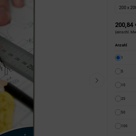
200 x 2
200,84 
(einschl. Mw
Anzahl
1
5
10
25
50
100