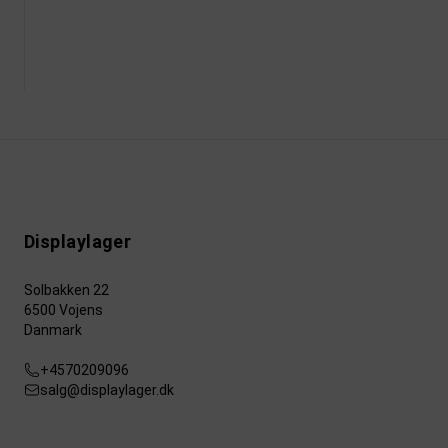
Displaylager
Solbakken 22
6500 Vojens
Danmark
+4570209096
salg@displaylager.dk