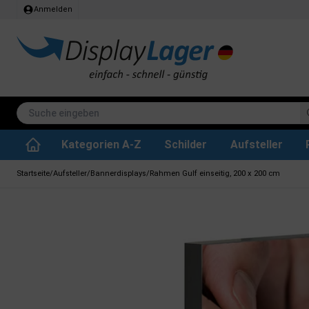
Anmelden
Kategorien A-Z
Schilder
Aufsteller
Stehtisch klappbar
Whiteboard tafeln
SEG Stoffrahmen
Info-Modul Tafeln
Plakate & Drucke
Küchenrollen & Toil
Informations Displa
Zubehör & Ersa
Dreh- / Wende Tafeln
Kreidetafel-Schil
Startseite
/
Aufsteller
/
Bannerdisplays
/
Rahmen Gulf einseitig, 200 x 200 cm