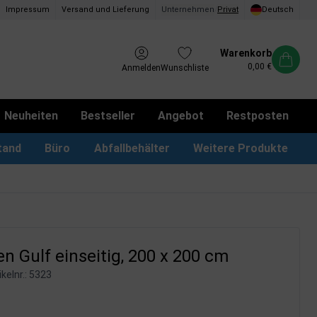
Impressum
Versand und Lieferung
Unternehmen
/
Privat
Deutsch
Warenkorb
0,00 €
Anmelden
Wunschliste
Neuheiten
Bestseller
Angebot
Restposten
tand
Büro
Abfallbehälter
Weitere Produkte
kotbeutel Spender
LED Leuchtrahmen
Vorschlagskästen & Boxen
iPad & TV-Ständer
 Gulf einseitig, 200 x 200 cm
kelnr.:
5323