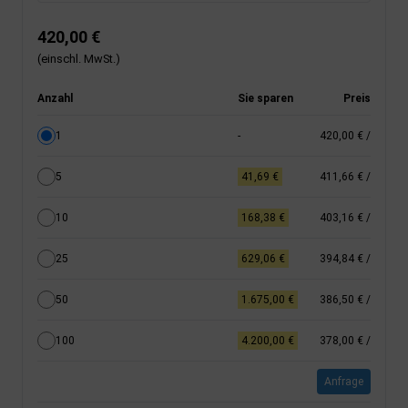
420,00 €
(einschl. MwSt.)
Anzahl
Sie sparen
Preis
1
-
420,00 €
/
5
41,69 €
411,66 €
/
10
168,38 €
403,16 €
/
25
629,06 €
394,84 €
/
50
1.675,00 €
386,50 €
/
100
4.200,00 €
378,00 €
/
Anfrage