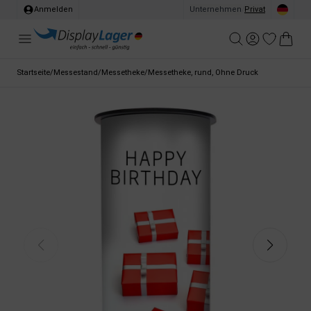
Anmelden
Unternehmen
/
Privat
Startseite
/
Messestand
/
Messetheke
/
Messetheke, rund, Ohne Druck