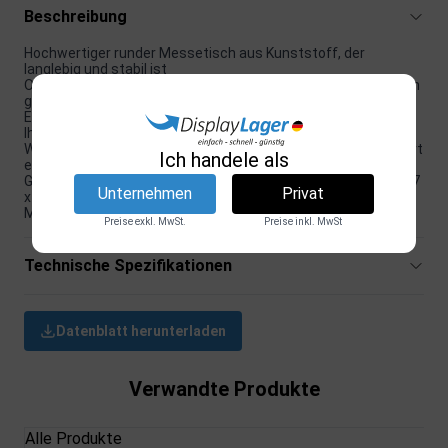
Beschreibung
Hochwertiger runder Messetisch aus Kunststoff, der
langlebig und stabil ist
Obere und untere Platte in Schwarz/Weiß, die je nach Wunsch
gedreht werden kann, um Ihr Markenimage anzupassen
Enthält ein Kunststoffpanel für Folienprints, um es leicht mit
Ihrem Logo oder Ihrer Botschaft anzupassen
Wird mit zwei schwarzen Taschen geliefert, die den Transport
Ich handele als
einfach und bequem machen
Gesamtmaße des Tisches sind Ø 45 x 93 cm, Druckmaße 127
Unternehmen
Privat
x 90 cm-groß genug, um einen konkreten Einfluss auf Ihren
Messestand zu haben.
Preise exkl. MwSt.
Preise inkl. MwSt
Technische Spezifikationen
Datenblatt herunterladen
Verwandte Produkte
Alle Produkte