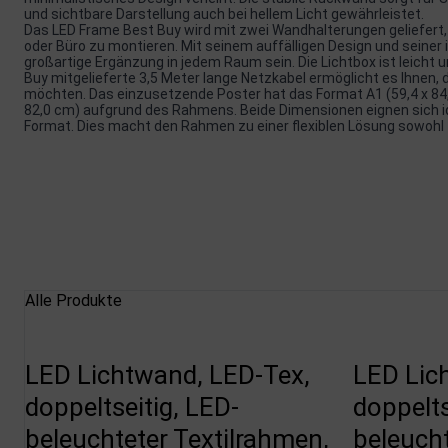
und sichtbare Darstellung auch bei hellem Licht gewährleistet.
Das LED Frame Best Buy wird mit zwei Wandhalterungen geliefert,
oder Büro zu montieren. Mit seinem auffälligen Design und seiner i
großartige Ergänzung in jedem Raum sein. Die Lichtbox ist leich
Buy mitgelieferte 3,5 Meter lange Netzkabel ermöglicht es Ihnen, 
möchten. Das einzusetzende Poster hat das Format A1 (59,4 x 84,1
82,0 cm) aufgrund des Rahmens. Beide Dimensionen eignen sich idea
Format. Dies macht den Rahmen zu einer flexiblen Lösung sowohl 
Alle Produkte
LED Lichtwand, LED-Tex,
LED Lic
doppeltseitig, LED-
doppelts
beleuchteter Textilrahmen,
beleucht