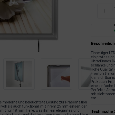
Beschreibu
Einseitiger LE
ein profession
Ultradünnes De
schlanke und 
Hohe Qualität-
Frontplatte, u
klar sichtbar is
Praktisch-Enth
eine einfache 
Perfekte Abme
mit sichtbaren
cm.
eine moderne und beleuchtete Lösung zur Präsentation
lvoll als auch funktional, mit ihrem 25 mm einseitigen
n mit nur 18 mm Tiefe, was ihm ein elegantes und
Technische 
abilität, während die blendfreie Frontplatte eine klare