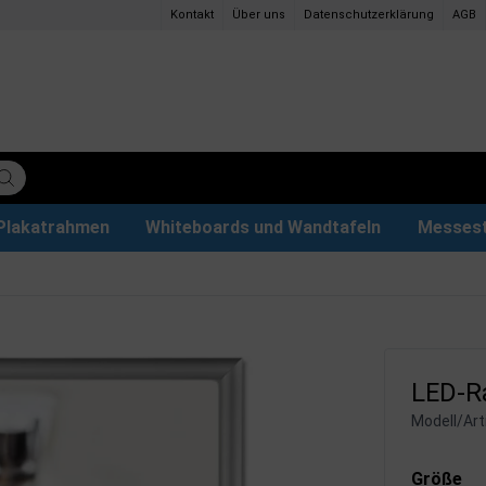
Kontakt
Über uns
Datenschutzerklärung
AGB
Plakatrahmen
Whiteboards und Wandtafeln
Messes
ettenpapier
ys
tzteile
der
Magnettafel aus Glas & Zubehör
Plakathalter und Plakatständer
Eventzelte & Pavillons
Papier und Stifte
Hunde
LED-Ra
Modell/Arti
Größe