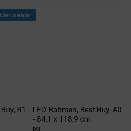
tt herunterladen
Buy, B1
LED-Rahmen, Best Buy, A0
- 84,1 x 118,9 cm
DSI