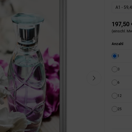
A1 - 59,4
197,50 
(einschl. Mw
Anzahl
1
3
6
12
25