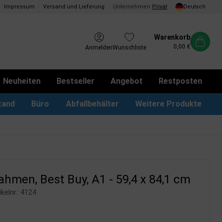
Impressum
Versand und Lieferung
Unternehmen
/
Privat
Deutsch
Warenkorb
0,00 €
Anmelden
Wunschliste
Neuheiten
Bestseller
Angebot
Restposten
tand
Büro
Abfallbehälter
Weitere Produkte
kotbeutel Spender
LED Leuchtrahmen
Vorschlagskästen & Boxen
iPad & TV-Ständer
hmen, Best Buy, A1 - 59,4 x 84,1 cm
kelnr.:
4124