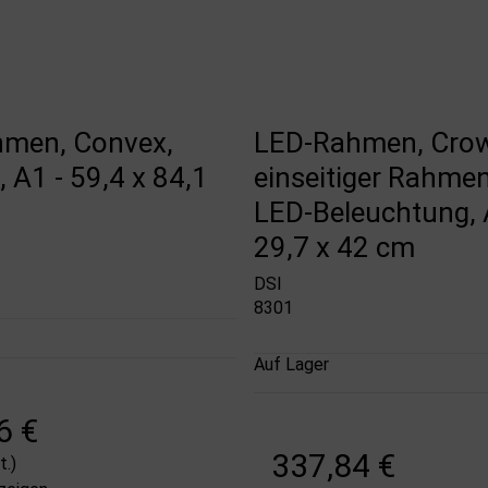
men, Convex,
LED-Rahmen, Cro
g, A1 - 59,4 x 84,1
einseitiger Rahmen
LED-Beleuchtung, 
29,7 x 42 cm
DSI
8301
Auf Lager
6 €
337,84 €
.)