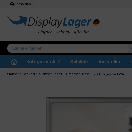
Anmelden
Kategorien A-Z
Schilder
Aufsteller
Stehtisch klappbar
Whiteboard tafeln
SEG Stoffrahmen
Info-Modul Tafeln
Plakate & Drucke
Küchenrollen & Toil
Informations Displa
Zubehör & Ersa
Dreh- / Wende Tafeln
Kreidetafel-Schil
Startseite
/
Schilder
/
Leuchtschilder
/
LED-Rahmen, Best Buy, A1 - 59,4 x 84,1 cm