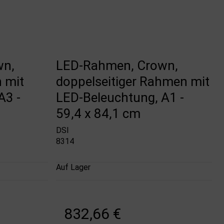
wn,
LED-Rahmen, Crown,
 mit
doppelseitiger Rahmen mit
A3 -
LED-Beleuchtung, A1 -
59,4 x 84,1 cm
DSI
8314
Auf Lager
832,66 €