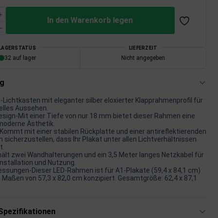
In den Warenkorb legen
LAGERSTATUS
LIEFERZEIT
32 auf lager
Nicht angegeben
ng
D-Lichtkasten mit eleganter silber eloxierter Klapprahmenprofil für
elles Aussehen.
sign-Mit einer Tiefe von nur 18 mm bietet dieser Rahmen eine
moderne Ästhetik.
Kommt mit einer stabilen Rückplatte und einer antireflektierenden
m sicherzustellen, dass Ihr Plakat unter allen Lichtverhältnissen
t.
ält zwei Wandhalterungen und ein 3,5 Meter langes Netzkabel für
Installation und Nutzung.
ssungen-Dieser LED-Rahmen ist für A1-Plakate (59,4 x 84,1 cm)
 Maßen von 57,3 x 82,0 cm konzipiert. Gesamtgröße: 62,4 x 87,1
Spezifikationen