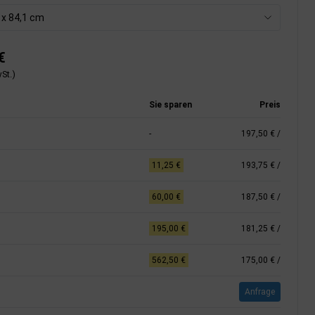
 x 84,1 cm
€
St.)
Sie sparen
Preis
-
197,50 €
/
11,25 €
193,75 €
/
60,00 €
187,50 €
/
195,00 €
181,25 €
/
562,50 €
175,00 €
/
Anfrage