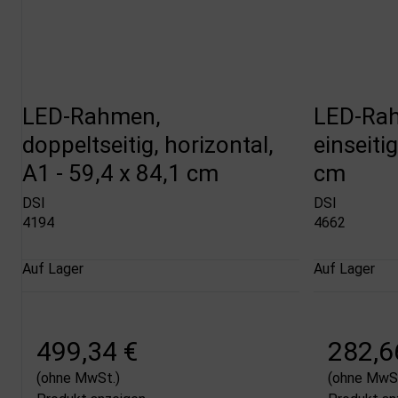
LED-Rahmen,
LED-Rah
doppeltseitig, horizontal,
einseiti
A1 - 59,4 x 84,1 cm
cm
DSI
DSI
4194
4662
Auf Lager
Auf Lager
499,34 €
282,6
(ohne MwSt.)
(ohne MwSt