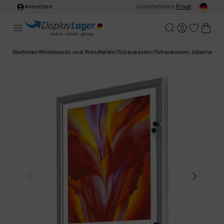
Anmelden
Unternehmen
/
Privat
Startseite
/
Whiteboards und Wandtafeln
/
Schaukasten
/
Schaukasten, silberner Ra