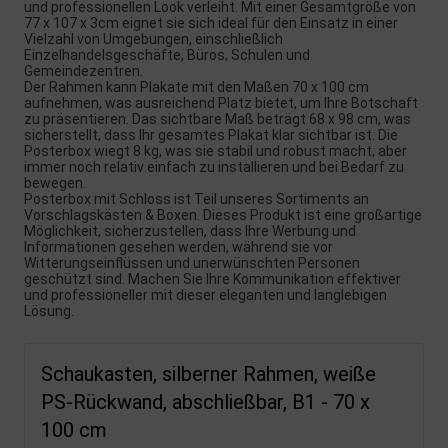
und professionellen Look verleiht. Mit einer Gesamtgröße von
77 x 107 x 3cm eignet sie sich ideal für den Einsatz in einer
Vielzahl von Umgebungen, einschließlich
Einzelhandelsgeschäfte, Büros, Schulen und
Gemeindezentren.
Der Rahmen kann Plakate mit den Maßen 70 x 100 cm
aufnehmen, was ausreichend Platz bietet, um Ihre Botschaft
zu präsentieren. Das sichtbare Maß beträgt 68 x 98 cm, was
sicherstellt, dass Ihr gesamtes Plakat klar sichtbar ist. Die
Posterbox wiegt 8 kg, was sie stabil und robust macht, aber
immer noch relativ einfach zu installieren und bei Bedarf zu
bewegen.
Posterbox mit Schloss ist Teil unseres Sortiments an
Vorschlagskästen & Boxen. Dieses Produkt ist eine großartige
Möglichkeit, sicherzustellen, dass Ihre Werbung und
Informationen gesehen werden, während sie vor
Witterungseinflüssen und unerwünschten Personen
geschützt sind. Machen Sie Ihre Kommunikation effektiver
und professioneller mit dieser eleganten und langlebigen
Lösung.
Schaukasten, silberner Rahmen, weiße
PS-Rückwand, abschließbar, B1 - 70 x
100 cm