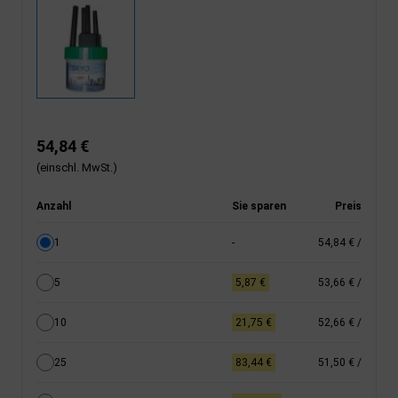
54,84 €
(einschl. MwSt.)
Anzahl
Sie sparen
Preis
1
-
54,84 €
/
5
5,87 €
53,66 €
/
10
21,75 €
52,66 €
/
25
83,44 €
51,50 €
/