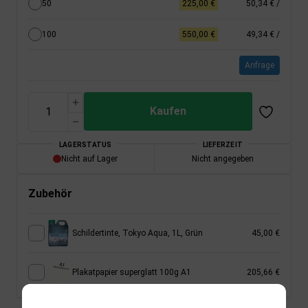
50
225,00 €
50,34 €
/
100
550,00 €
49,34 €
/
Anfrage
Kaufen
LAGERSTATUS
LIEFERZEIT
Nicht auf Lager
Nicht angegeben
Zubehör
Schildertinte, Tokyo Aqua, 1L, Grün
45,00 €
Plakatpapier superglatt 100g A1
205,66 €