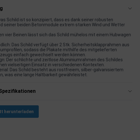
ng
as Schild ist so konzipiert, dass es dank seiner robusten
d seiner beiden Betonmodule extrem starken Wind und Wetter
nen vier Beinen lässt sich das Schild mühelos mit einem Hubwagen
lich: Das Schild verfügt über 2 Stk. Sicherheitsklapprahmen aus
mprofilen, sodass die Plakate mithilfe des mitgelieferten
zeugs einfach gewechselt werden können.
gn: Der schlichte und zeitlose Aluminiumrahmen des Schildes
nen vielseitigen Einsatz in verschiedenen Kontexten.
ial: Das Schild besteht aus rostfreiem, silber-galvanisiertem
n, was eine lange Haltbarkeit gewährleistet.
Spezifikationen
tt herunterladen