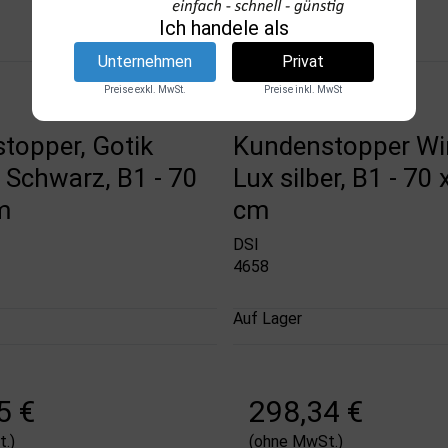
Ich handele als
Unternehmen
Privat
Preise exkl. MwSt.
Preise inkl. MwSt
topper, Gotik
Kundenstopper Wi
, Schwarz, B1 - 70
Lux silber, B1 - 70
m
cm
DSI
4658
Auf Lager
5 €
298,34 €
.)
(ohne MwSt.)