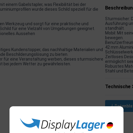
it einem Gabelstapler, was Flexibilität bei der
Beschreibu
miniumprofilen wurde dieses Schild speziell für die
Sturmsicher: D
Ausführung un
en Werkzeug und sorgt für eine praktische und
standhält.
Schild für eine Vielzahl von Umgebungen geeignet.
Mobil: Mit sei
sionelles Aussehen
bewegen.
Benutzerfreund
42 mm Aluminiu
tiges Kundenstopper, das nachhaltige Materialien und
Schlüsselwerk
de Beschilderungslösung zu bieten.
Zeitloses Desi
der für eine Veranstaltung werben, dieses sturmsichere
ermöglicht sei
it bei jedem Wetter zu gewährleisten.
Robustes Mater
Stahl und Beto
Technische 
Datenbla
Verwandte Produkte