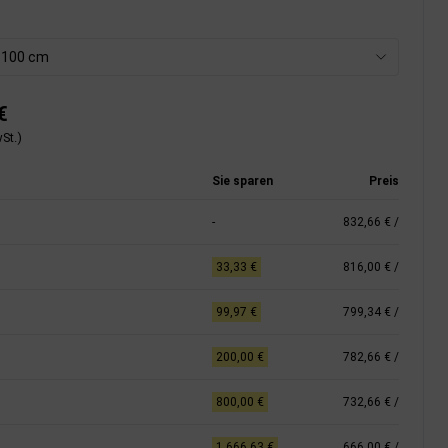
x 100 cm
€
St.)
Sie sparen
Preis
-
832,66 €
/
33,33 €
816,00 €
/
99,97 €
799,34 €
/
200,00 €
782,66 €
/
800,00 €
732,66 €
/
1.666,63 €
666,00 €
/