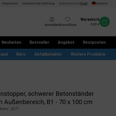
Impressum
Versand und Lieferung
Unternehmen
/
Privat
Deutsch
Warenkorb
0,00 €
Anmelden
Wunschliste
Neuheiten
Bestseller
Angebot
Restposten
tand
Büro
Abfallbehälter
Weitere Produkte
kotbeutel Spender
LED Leuchtrahmen
Vorschlagskästen & Boxen
iPad & TV-Ständer
nstopper, schwerer Betonständer
n Außenbereich, B1 - 70 x 100 cm
kelnr.:
2671