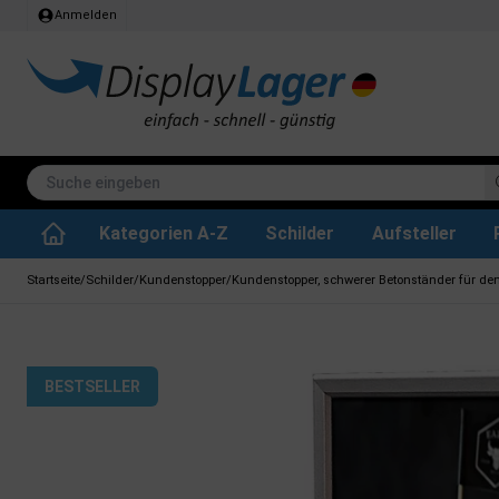
Anmelden
Kategorien A-Z
Schilder
Aufsteller
Stehtisch klappbar
Whiteboard tafeln
SEG Stoffrahmen
Info-Modul Tafeln
Plakate & Drucke
Küchenrollen & Toil
Informations Displa
Zubehör & Ersa
Dreh- / Wende Tafeln
Kreidetafel-Schil
Startseite
/
Schilder
/
Kundenstopper
/
Kundenstopper, schwerer Betonständer für den
BESTSELLER