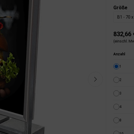
Größe
B1 - 70 
832,66 
(einschl. Mw
Anzahl
1
2
3
4
8
10