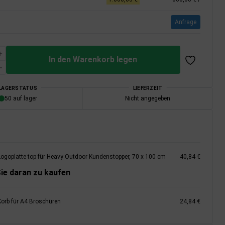
Anfrage
In den Warenkorb legen
LAGERSTATUS
LIEFERZEIT
50 auf lager
Nicht angegeben
Logoplatte top für Heavy Outdoor Kundenstopper, 70 x 100 cm
40,84 €
ie daran zu kaufen
Korb für A4 Broschüren
24,84 €