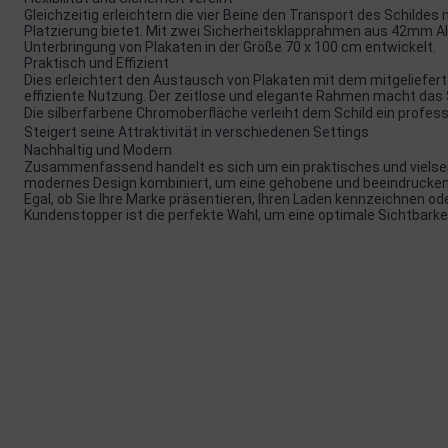
Gleichzeitig erleichtern die vier Beine den Transport des Schildes m
Platzierung bietet. Mit zwei Sicherheitsklapprahmen aus 42mm Alu
Unterbringung von Plakaten in der Größe 70 x 100 cm entwickelt.
Praktisch und Effizient
Dies erleichtert den Austausch von Plakaten mit dem mitgeliefert
effiziente Nutzung. Der zeitlose und elegante Rahmen macht das 
Die silberfarbene Chromoberfläche verleiht dem Schild ein profes
Steigert seine Attraktivität in verschiedenen Settings
Nachhaltig und Modern
Zusammenfassend handelt es sich um ein praktisches und vielsei
modernes Design kombiniert, um eine gehobene und beeindrucken
Egal, ob Sie Ihre Marke präsentieren, Ihren Laden kennzeichnen o
Kundenstopper ist die perfekte Wahl, um eine optimale Sichtbarke