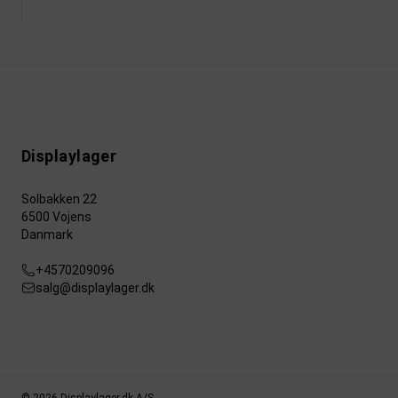
Displaylager
Solbakken 22
6500 Vojens
Danmark
+4570209096
salg@displaylager.dk