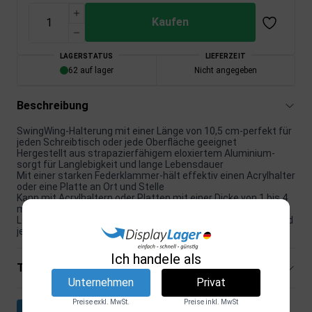
Kaufen
LAGERSTATUS
LIEFERZEIT
62 auf lager
Nicht angegeben
Beschreibung
SwingWing-Halterung mit einer Länge von 10,5 cm-perfekt für
jeden Schreibtisch oder jede Oberfläche geeignet
Hergestellt aus strapazierfähigem eloxiertem Aluminium-
sorgt für Langlebigkeit und lange Lebensdauer
Mit einer starken Federklammer-hält effektiv einen Acrylhalter
oder eine Platte an Ort und Stelle
Kann mit Acrylhaltern oder Platten mit einer Dicke von 1 bis 4
mm verwendet werden
Leichtes Design mit nur 0,69 kg-einfach zu transportieren und
je nach Bedarf zu verschieben.
Ich handele als
Technische Spezifikationen
Unternehmen
Privat
Preise exkl. MwSt.
Preise inkl. MwSt