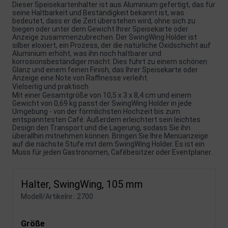
Dieser Speisekartenhalter ist aus Aluminium gefertigt, das für
seine Haltbarkeit und Beständigkeit bekannt ist, was
bedeutet, dass er die Zeit überstehen wird, ohne sich zu
biegen oder unter dem Gewicht Ihrer Speisekarte oder
Anzeige zusammenzubrechen. Der SwingWing Holder ist
silber eloxiert, ein Prozess, der die natürliche Oxidschicht auf
Aluminium erhöht, was ihn noch haltbarer und
korrosionsbeständiger macht. Dies führt zu einem schönen
Glanz und einem feinen Finish, das Ihrer Speisekarte oder
Anzeige eine Note von Raffinesse verleiht.
Vielseitig und praktisch
Mit einer Gesamtgröße von 10,5 x 3 x 8,4 cm und einem
Gewicht von 0,69 kg passt der SwingWing Holder in jede
Umgebung - von der förmlichsten Hochzeit bis zum
entspanntesten Café. Außerdem erleichtert sein leichtes
Design den Transport und die Lagerung, sodass Sie ihn
überallhin mitnehmen können. Bringen Sie Ihre Menüanzeige
auf die nächste Stufe mit dem SwingWing Holder. Es ist ein
Muss für jeden Gastronomen, Cafébesitzer oder Eventplaner.
Halter, SwingWing, 105 mm
Modell/Artikelnr.:
2700
Größe