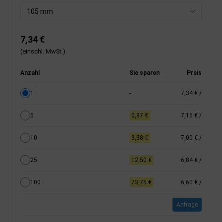
105 mm
7,34 €
(einschl. MwSt.)
Anzahl
Sie sparen
Preis
1
-
7,34 €
/
5
0,87 €
7,16 €
/
10
3,38 €
7,00 €
/
25
12,50 €
6,84 €
/
100
73,75 €
6,60 €
/
Anfrage