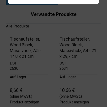
Datenblatt herunterladen
Verwandte Produkte
Alle Produkte
Tischaufsteller,
Tischaufsteller,
Wood Block,
Wood Block,
Massivholz, A5 -
Massivholz, A4 - 21
14,8 x 21 cm
x 29,7 cm
DSI
DSI
2630
2631
Auf Lager
Auf Lager
8,66 €
10,66 €
(ohne MwSt.)
(ohne MwSt.)
Produkt anzeigen
Produkt anzeigen