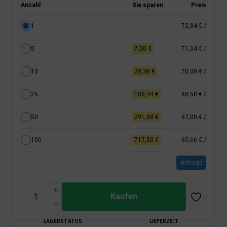
Anzahl
Sie sparen
Preis
1
-
72,84 €
/
5
7,50 €
71,34 €
/
10
28,38 €
70,00 €
/
25
108,44 €
68,50 €
/
50
291,88 €
67,00 €
/
100
717,50 €
65,66 €
/
Anfrage
Kaufen
LAGERSTATUS
LIEFERZEIT