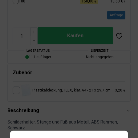
100
150,00 €
13,50 €
/
Anfrage
Kaufen
LAGERSTATUS
LIEFERZEIT
111 auf lager
Nicht angegeben
Zubehör
Plastikabdeckung, FLEX, klar, A4 - 21 x 29,7 cm
3,20 €
Beschreibung
Schilderhalter, Stange und Fuß aus Metall, ABS Rahmen,
Schwarz