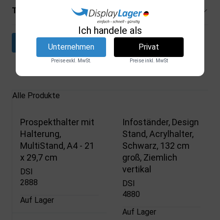
Technische Spezifikationen
Ich handele als
Datenblatt herunterladen
Unternehmen
Privat
Preise exkl. MwSt.
Preise inkl. MwSt
Verwandte Produkte
Alle Produkte
Prospekthalter mit
Infoständer, Design
Halterung,
Stand, Acrylhalter,
MultiStand, A4 - 21
Schwarz, 132 cm
x 29,7 cm
groß, Ziemlich
vertikal
DSI
2888
DSI
4880
Auf Lager
Auf Lager