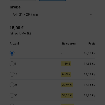
Größe
A4 - 21 x 29,7 cm
15,00 €
(einschl. MwSt.)
Anzahl
Sie sparen
Preis
1
-
15,00 €
/
5
1,69 €
14,66 €
/
10
6,63 €
14,34 €
/
25
20,94 €
14,16 €
/
50
58,13 €
13,84 €
/