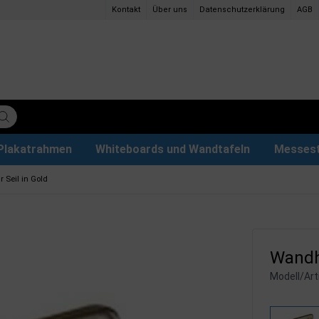
Kontakt
Über uns
Datenschutzerklärung
AGB
Plakatrahmen
Whiteboards und Wandtafeln
Messes
ettenpapier
ys
tzteile
der
Magnettafel aus Glas & Zubehör
Plakathalter und Plakatständer
Eventzelte & Pavillons
Papier und Stifte
Hunde
 Seil in Gold
Wandha
Modell/Arti