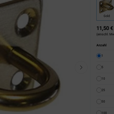
Gold
11,50 €
(einschl. Mw
Anzahl
1
5
10
25
50
100