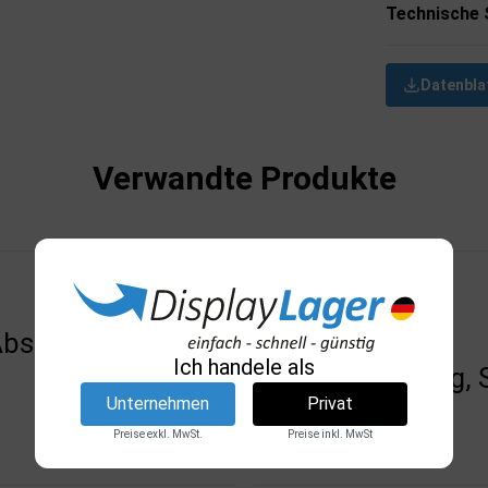
Technische 
Datenbla
Verwandte Produkte
Absperrpfosten,
Crowd Control
Ich handele als
Pfostenbeschlag, S
Unternehmen
Privat
DSI
Preise exkl. MwSt.
Preise inkl. MwSt
8234