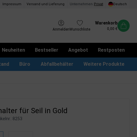
Impressum
Versand und Lieferung
Unternehmen
/
Privat
Deutsch
Warenkorb
0,00 €
Anmelden
Wunschliste
Neuheiten
Bestseller
Angebot
Restposten
tand
Büro
Abfallbehälter
Weitere Produkte
kotbeutel Spender
LED Leuchtrahmen
Vorschlagskästen & Boxen
iPad & TV-Ständer
lter für Seil in Gold
kelnr.:
8253