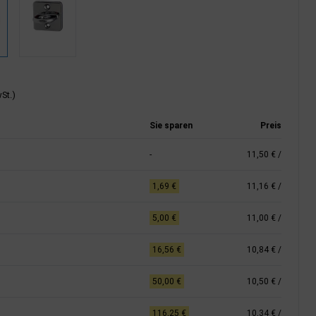
St.)
Sie sparen
Preis
-
11,50 €
/
1,69 €
11,16 €
/
5,00 €
11,00 €
/
16,56 €
10,84 €
/
50,00 €
10,50 €
/
116,25 €
10,34 €
/