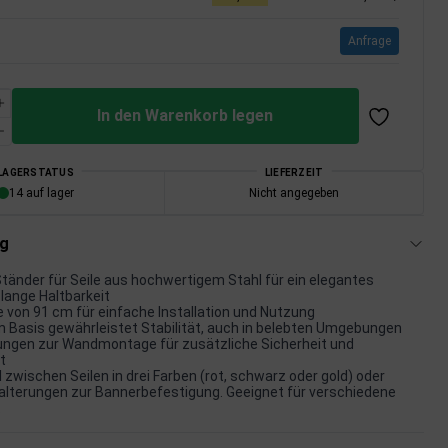
Anfrage
In den Warenkorb legen
LAGERSTATUS
LIEFERZEIT
14 auf lager
Nicht angegeben
ng
tänder für Seile aus hochwertigem Stahl für ein elegantes
lange Haltbarkeit
von 91 cm für einfache Installation und Nutzung
 Basis gewährleistet Stabilität, auch in belebten Umgebungen
rungen zur Wandmontage für zusätzliche Sicherheit und
t
l zwischen Seilen in drei Farben (rot, schwarz oder gold) oder
alterungen zur Bannerbefestigung. Geeignet für verschiedene
.