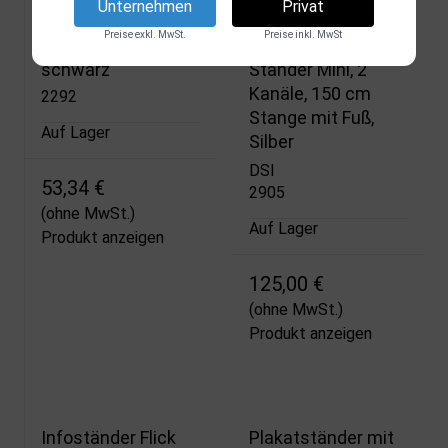
Unternehmen
Privat
Preise exkl. MwSt.
Preise inkl. MwSt
Gebogener Ständer,
Infoständer Multi
schwarz
Stander Mini, 2
Kanäle, 150 cm
2292
Stange mit Fuß,
Auf Lager
Silber
DSI
53,34 €
2905
(ohne MwSt.)
Auf Lager
Produkt anzeigen
125,00 €
(ohne MwSt.)
Produkt anzeigen
Infoständer Flick
Plakatständer mit