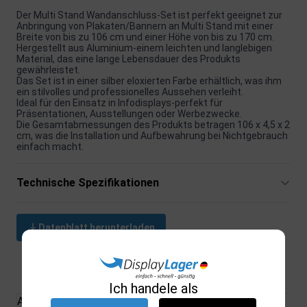
Der Multi Stand Wandanschluss-Set ist perfekt geeignet zur
Anbringung von Plakaten/Bannern an Multi Stand mit einer
Breite von bis zu 106 cm und einer Höhe von bis zu 170 cm.
Hergestellt aus Aluminium-einem leichten und langlebigen
Material, das eine lange Lebensdauer des Produkts
gewährleistet.
Das Set ist in einer silber eloxierten Farbe erhältlich, was ihm
ein stilvolles und professionelles Aussehen verleiht.
Ideal für den Einsatz in Infodisplays-perfekt für
Präsentationen, Ausstellungen oder Werbezwecke.
Die Gesamtabmessungen des Produkts betragen 106 x 4,5 x 2
cm, was die Installation und Aufbewahrung bei Nichtgebrauch
einfach macht.
Technische Spezifikationen
Datenblatt herunterladen
Verwandte Produkte
Ich handele als
Alle Produkte