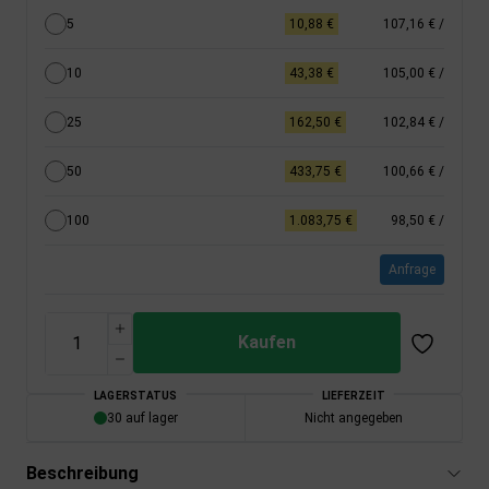
5
10,88 €
107,16 €
/
10
43,38 €
105,00 €
/
25
162,50 €
102,84 €
/
50
433,75 €
100,66 €
/
100
1.083,75 €
98,50 €
/
Anfrage
Kaufen
LAGERSTATUS
LIEFERZEIT
30 auf lager
Nicht angegeben
Beschreibung