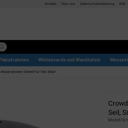
Kontakt
Über uns
Datenschutzerklärung
AGB
Plakatrahmen
Whiteboards und Wandtafeln
Messes
ettenpapier
ys
tzteile
der
Magnettafel aus Glas & Zubehör
Plakathalter und Plakatständer
Eventzelte & Pavillons
Papier und Stifte
Hunde
Absperrpfosten Oberteil für Seil, Silber
Crowd 
Seil, S
Modell/Arti