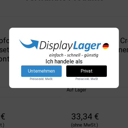
pfosten mit
Absperrpfosten C
ette, zur
Control mit Banne
tage, Blau, Silber
160 cm, Silber
Ich handele als
DSI
Unternehmen
Privat
8233
Preise exkl. MwSt.
Preise inkl. MwSt
Auf Lager
 €
33,34 €
.)
(ohne MwSt.)