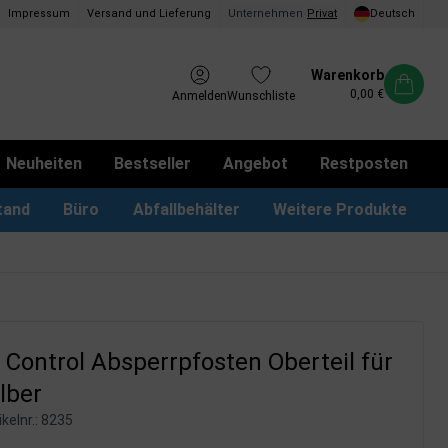
Impressum
Versand und Lieferung
Unternehmen
/
Privat
Deutsch
Warenkorb
0,00 €
Anmelden
Wunschliste
Neuheiten
Bestseller
Angebot
Restposten
tand
Büro
Abfallbehälter
Weitere Produkte
kotbeutel Spender
LED Leuchtrahmen
Vorschlagskästen & Boxen
iPad & TV-Ständer
Control Absperrpfosten Oberteil für
ilber
kelnr.:
8235