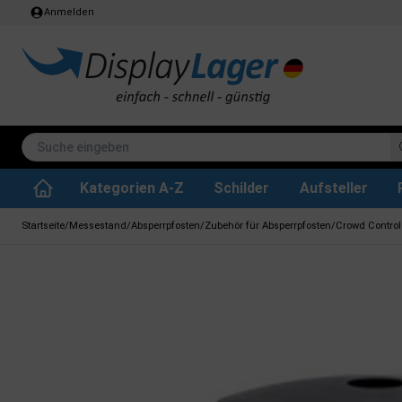
Anmelden
Kategorien A-Z
Schilder
Aufsteller
Stehtisch klappbar
Whiteboard tafeln
SEG Stoffrahmen
Info-Modul Tafeln
Plakate & Drucke
Küchenrollen & Toil
Informations Displa
Zubehör & Ersa
Dreh- / Wende Tafeln
Kreidetafel-Schil
Startseite
/
Messestand
/
Absperrpfosten
/
Zubehör für Absperrpfosten
/
Crowd Control 