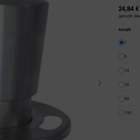
24,84 €
(einschl. Mw
Anzahl
1
5
10
25
50
100