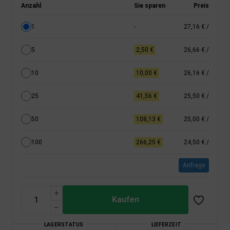
Anzahl
Sie sparen
Preis
1
-
27,16 €
/
5
2,50 €
26,66 €
/
10
10,00 €
26,16 €
/
25
41,56 €
25,50 €
/
50
108,13 €
25,00 €
/
100
266,25 €
24,50 €
/
Anfrage
Kaufen
LAGERSTATUS
LIEFERZEIT