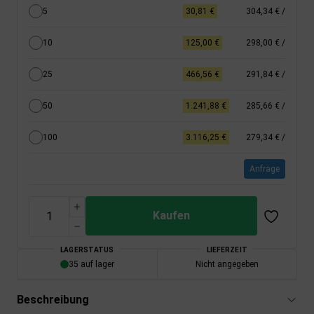
5
30,81 €
304,34 €
/
10
125,00 €
298,00 €
/
25
466,56 €
291,84 €
/
50
1.241,88 €
285,66 €
/
100
3.116,25 €
279,34 €
/
Anfrage
Kaufen
LAGERSTATUS
LIEFERZEIT
35 auf lager
Nicht angegeben
Beschreibung