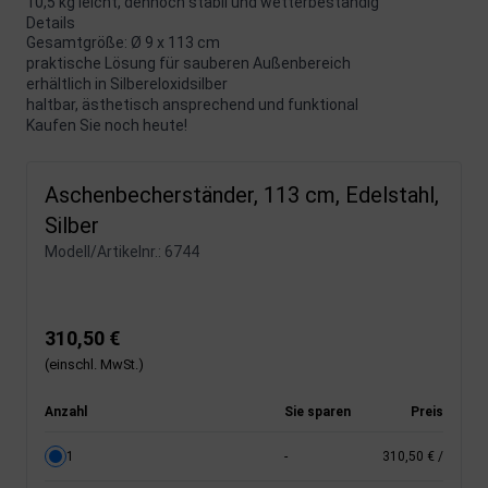
10,5 kg leicht, dennoch stabil und wetterbeständig
Details
Gesamtgröße: Ø 9 x 113 cm
praktische Lösung für sauberen Außenbereich
erhältlich in Silbereloxidsilber
haltbar, ästhetisch ansprechend und funktional
Kaufen Sie noch heute!
Aschenbecherständer, 113 cm, Edelstahl,
Silber
Modell/Artikelnr.:
6744
310,50 €
(einschl. MwSt.)
Anzahl
Sie sparen
Preis
1
-
310,50 €
/