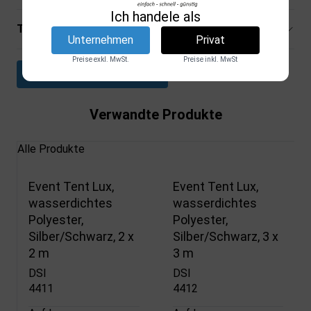
Ich handele als
Technische Spezifikationen
Unternehmen
Privat
Preise exkl. MwSt.
Preise inkl. MwSt
Datenblatt herunterladen
Verwandte Produkte
Alle Produkte
Event Tent Lux,
Event Tent Lux,
wasserdichtes
wasserdichtes
Polyester,
Polyester,
Silber/Schwarz, 2 x
Silber/Schwarz, 3 x
2 m
3 m
DSI
DSI
4411
4412