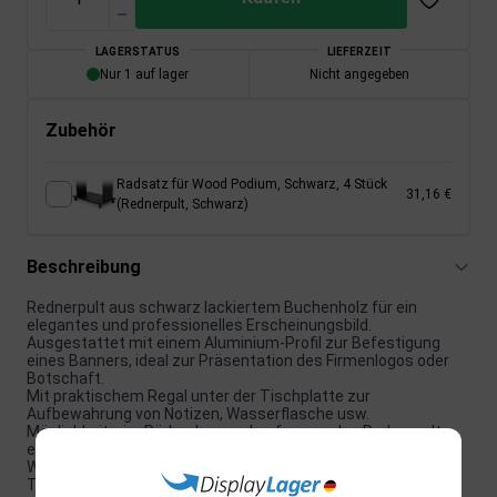
LAGERSTATUS
LIEFERZEIT
Nur 1 auf lager
Nicht angegeben
Zubehör
Radsatz für Wood Podium, Schwarz, 4 Stück
31,16 €
(Rednerpult, Schwarz)
Beschreibung
Rednerpult aus schwarz lackiertem Buchenholz für ein
elegantes und professionelles Erscheinungsbild.
Ausgestattet mit einem Aluminium-Profil zur Befestigung
eines Banners, ideal zur Präsentation des Firmenlogos oder
Botschaft.
Mit praktischem Regal unter der Tischplatte zur
Aufbewahrung von Notizen, Wasserflasche usw.
Möglichkeit, vier Räder dazu zu kaufen, um den Rednerpult
einfach und schnell zu bewegen.
Wird in einer schwarzen Stofftasche geliefert, für einfachen
Transport und Aufbewahrung, wenn nicht in Gebrauch.