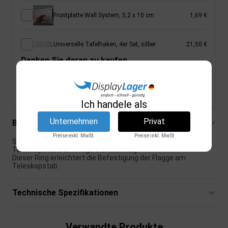
Frontplatte Wall System, 5,2 x 10 cm
1,69 €
Universelle Tafelhaken, 4er Set, silber
21,50 €
Denken Sie daran zu kaufen
Schlüssel für Spender, für 6 mm Schloss (siehe
4,70 €
Zubehör)
Ich handele als
Unternehmen
Privat
Beschreibung
Preise exkl. MwSt.
Preise inkl. MwSt
Speziell gestalteter kleiner Ring für die Spitze des
Teleskopstabs am Mega Outdoor Flag
Dieser Ring erleichtert die Befestigung der Flagge am
Teleskopstab.
Technische Spezifikationen
Verwandte Produkte