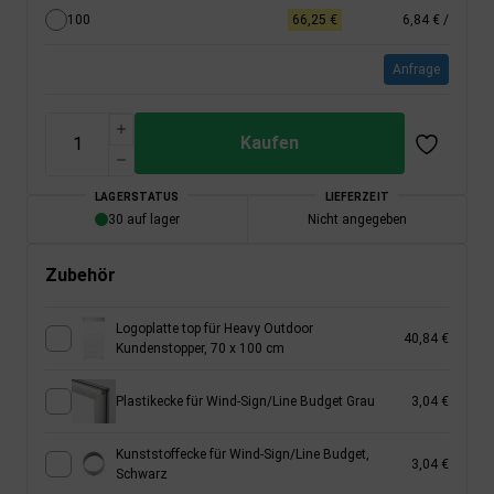
100
66,25 €
6,84 €
/
Anfrage
Kaufen
LAGERSTATUS
LIEFERZEIT
30 auf lager
Nicht angegeben
Zubehör
Logoplatte top für Heavy Outdoor
40,84 €
Kundenstopper, 70 x 100 cm
Plastikecke für Wind-Sign/Line Budget Grau
3,04 €
Kunststoffecke für Wind-Sign/Line Budget,
3,04 €
Schwarz