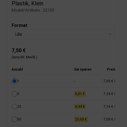
Plastik, Klein
Modell/Artikelnr.:
32109
Format
Lille
7,50 €
(einschl. MwSt.)
Anzahl
Sie sparen
Preis
1
-
7,50 €
/
5
0,81 €
7,34 €
/
25
8,44 €
7,16 €
/
50
25,00 €
7,00 €
/