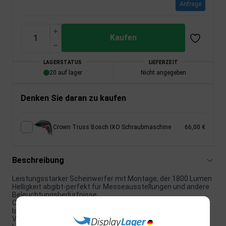
Anfrage
Kaufen
LAGERSTATUS
LIEFERZEIT
20 auf lager
Nicht angegeben
Denken Sie daran zu kaufen
Crown Truss Bosch IXO Schraubmaschine
66,00 €
Beschreibung
Leistungsstarker Scheinwerfer mit Montage, der 1800 Lumen
Helligkeit abgibt-perfekt für Messeausstellungen und andere
Beleuchtungsbedürfnisse.
CROWN TRUSS 10x10 Spotlight ist aus robusten und
langlebigen Materialien hergestellt; Aluminium, Stahl und
Verbundwerkstoff für eine lang anhaltende Verwendung.