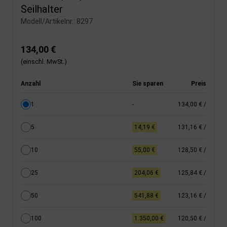
Seilhalter
Modell/Artikelnr.:
8297
134,00 €
(einschl. MwSt.)
Anzahl
Sie sparen
Preis
1
-
134,00 €
/
5
14,19 €
131,16 €
/
10
55,00 €
128,50 €
/
25
204,06 €
125,84 €
/
50
541,88 €
123,16 €
/
100
1.350,00 €
120,50 €
/