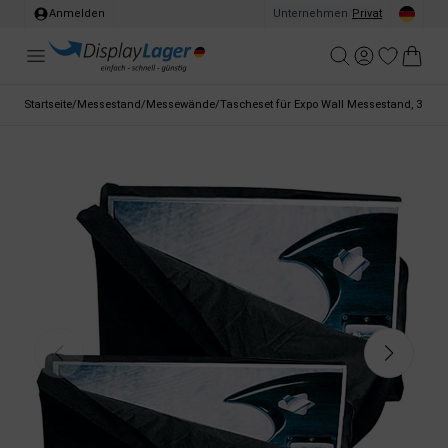
Anmelden
Unternehmen
/
Privat
Startseite
/
Messestand
/
Messewände
/
Tascheset für Expo Wall Messestand, 3 Sek