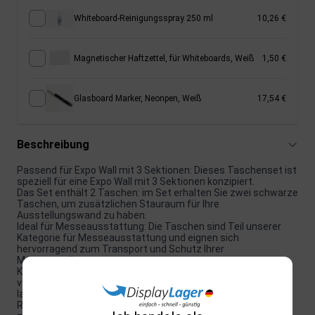
Whiteboard-Reinigungsspray 250 ml
10,26 €
Magnetischer Haftzettel, für Whiteboards, Weiß
1,50 €
Glasboard Marker, Neonpen, Weiß
17,54 €
Beschreibung
Passend für Expo Wall mit 3 Sektionen: Dieses Taschenset ist
speziell für eine Expo Wall mit 3 Sektionen konzipiert.
Das Set enthält 2 Taschen: im Set erhalten Sie zwei schwarze
Taschen, um zusätzlichen Stauraum für Ihre
Ausstellungswand zu haben.
Ideal für Messeausstattung: Die Taschen sind Teil unserer
Kategorie für Messeausstattung und eignen sich
hervorragend zum Transport und Schutz Ihrer
Messeausrüstung.
Kompakte Größe: Die Taschen haben insgesamt eine Größe
von 75 x 106 x 23 cm / 35 x 75 x 11 cm, was sie einfach zu
lagern und zu transportieren macht.
Robust und langlebig: Diese Taschen sind gemacht, um lange