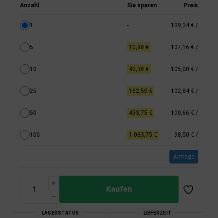
Anzahl
Sie sparen
Preis
1
-
109,34 €
/
5
10,88 €
107,16 €
/
10
43,38 €
105,00 €
/
25
162,50 €
102,84 €
/
50
433,75 €
100,66 €
/
100
1.083,75 €
98,50 €
/
Anfrage
Kaufen
LAGERSTATUS
LIEFERZEIT