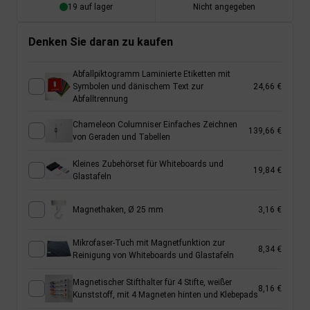
19 auf lager
Nicht angegeben
Denken Sie daran zu kaufen
Abfallpiktogramm Laminierte Etiketten mit
Symbolen und dänischem Text zur
24,66 €
Abfalltrennung
Chameleon Columniser Einfaches Zeichnen
139,66 €
von Geraden und Tabellen
Kleines Zubehörset für Whiteboards und
19,84 €
Glastafeln
Magnethaken, Ø 25 mm
3,16 €
Mikrofaser-Tuch mit Magnetfunktion zur
8,34 €
Reinigung von Whiteboards und Glastafeln
Magnetischer Stifthalter für 4 Stifte, weißer
8,16 €
Kunststoff, mit 4 Magneten hinten und Klebepads