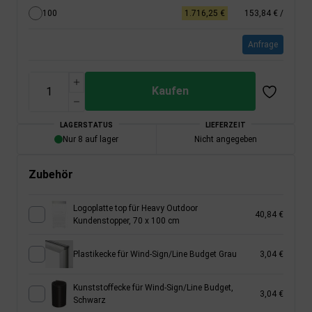
100
1.716,25 €
153,84 €
/
Anfrage
Kaufen
LAGERSTATUS
LIEFERZEIT
Nur 8 auf lager
Nicht angegeben
Zubehör
Logoplatte top für Heavy Outdoor
40,84 €
Kundenstopper, 70 x 100 cm
Plastikecke für Wind-Sign/Line Budget Grau
3,04 €
Kunststoffecke für Wind-Sign/Line Budget,
3,04 €
Schwarz