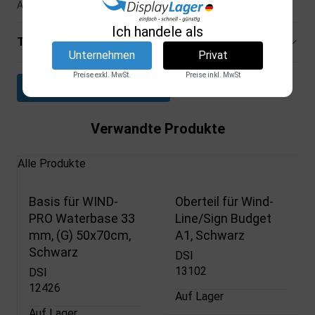
Ausstellungen, Messen und vielem mehr.
Ich handele als
Technische Spezifikationen
Unternehmen
Privat
Preise exkl. MwSt.
Preise inkl. MwSt
Datenblatt herunterladen
Verwandte Produkte
Alle Produkte
Basis für WIND-
Oberteil für Wind-
PRO Waterbase 33
Line/Sign Budget
mm, (G) 50x70cm,
A1, Schwarz
Schwarz
DSI
13102
DSI
12426
Auf Lager
Auf Lager