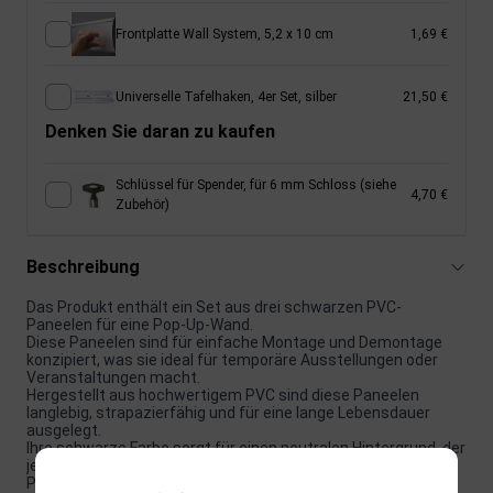
Frontplatte Wall System, 5,2 x 10 cm
1,69 €
Universelle Tafelhaken, 4er Set, silber
21,50 €
Denken Sie daran zu kaufen
Schlüssel für Spender, für 6 mm Schloss (siehe
4,70 €
Zubehör)
Beschreibung
Das Produkt enthält ein Set aus drei schwarzen PVC-
Paneelen für eine Pop-Up-Wand.
Diese Paneelen sind für einfache Montage und Demontage
konzipiert, was sie ideal für temporäre Ausstellungen oder
Veranstaltungen macht.
Hergestellt aus hochwertigem PVC sind diese Paneelen
langlebig, strapazierfähig und für eine lange Lebensdauer
ausgelegt.
Ihre schwarze Farbe sorgt für einen neutralen Hintergrund, der
jede Art von Kunstwerk oder Display ergänzt.
Perfekt für den Einsatz in Geschäften, Galerien,