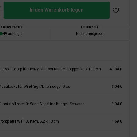
In den Warenkorb legen
LAGERSTATUS
LIEFERZEIT
49 auf lager
Nicht angegeben
Logoplatte top für Heavy Outdoor Kundenstopper, 70 x 100 cm
40,84 €
Plastikecke für Wind-Sign/Line Budget Grau
3,04 €
Kunststoffecke für Wind-Sign/Line Budget, Schwarz
3,04 €
Frontplatte Wall System, 5,2 x 10 cm
1,69 €