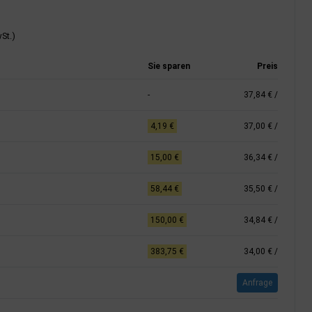
St.)
Sie sparen
Preis
-
37,84 €
/
4,19 €
37,00 €
/
15,00 €
36,34 €
/
58,44 €
35,50 €
/
150,00 €
34,84 €
/
383,75 €
34,00 €
/
Anfrage