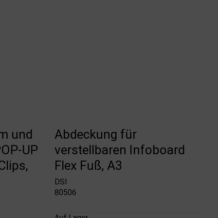
em und
Abdeckung für
POP-UP
verstellbaren Infoboard
lips,
Flex Fuß, A3
DSI
80506
Auf Lager