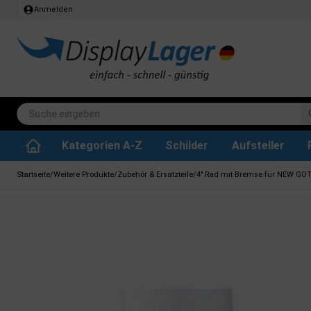
Anmelden
Kategorien A-Z
Schilder
Aufsteller
Stehtisch klappbar
Whiteboard tafeln
SEG Stoffrahmen
Info-Modul Tafeln
Plakate & Drucke
Küchenrollen & Toil
Informations Displa
Zubehör & Ersa
Dreh- / Wende Tafeln
Kreidetafel-Schil
Startseite
/
Weitere Produkte
/
Zubehör & Ersatzteile
/
4" Rad mit Bremse für NEW GO