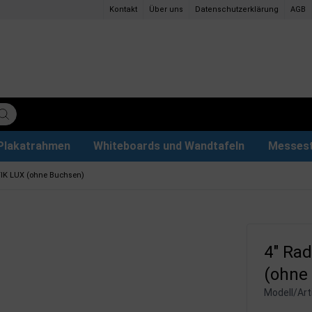
Kontakt
Über uns
Datenschutzerklärung
AGB
Plakatrahmen
Whiteboards und Wandtafeln
Messes
ettenpapier
ys
tzteile
der
Magnettafel aus Glas & Zubehör
Plakathalter und Plakatständer
Eventzelte & Pavillons
Papier und Stifte
Hunde
TIK LUX (ohne Buchsen)
4" Ra
(ohne
Modell/Arti