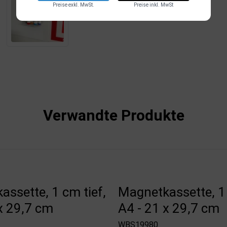
Preise exkl. MwSt.
Preise inkl. MwSt
Verwandte Produkte
ssette, 1 cm tief,
Magnetkassette, 1 
x 29,7 cm
A4 - 21 x 29,7 cm
WBS19980