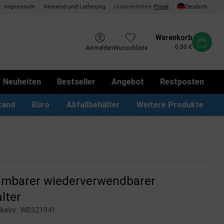
Impressum
Versand und Lieferung
Unternehmen
/
Privat
Deutsch
Warenkorb
0,00 €
Anmelden
Wunschliste
Neuheiten
Bestseller
Angebot
Restposten
tand
Büro
Abfallbehälter
Weitere Produkte
kotbeutel Spender
LED Leuchtrahmen
Vorschlagskästen & Boxen
iPad & TV-Ständer
mbarer wiederverwendbarer
alter
kelnr.:
WBS21941