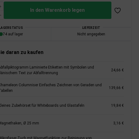
In den Warenkorb legen
LAGERSTATUS
LIEFERZEIT
74 auf lager
Nicht angegeben
ie daran zu kaufen
Abfallpiktogramm Laminierte Etiketten mit Symbolen und
24,66 €
dänischem Text zur Abfalltrennung
Chameleon Columniser Einfaches Zeichnen von Geraden und
139,66 €
Tabellen
Kleines Zubehörset für Whiteboards und Glastafeln
19,84 €
Magnethaken, Ø 25 mm
3,16 €
Mikrofaser-Tuch mit Magnetfunktion zur Reinigung von