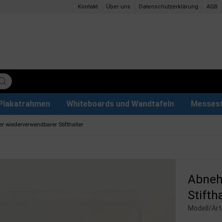
Kontakt
Über uns
Datenschutzerklärung
AGB
Plakatrahmen
Whiteboards und Wandtafeln
Messes
ettenpapier
ys
tzteile
der
Magnettafel aus Glas & Zubehör
Plakathalter und Plakatständer
Eventzelte & Pavillons
Papier und Stifte
Hunde
 wiederverwendbarer Stifthalter
Abneh
Stifth
Modell/Arti