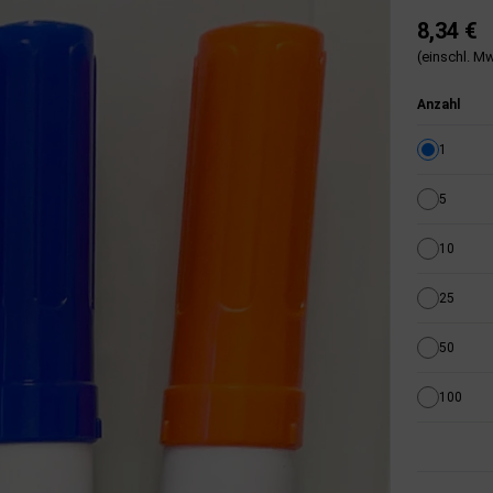
8,34 €
(einschl. Mw
Anzahl
1
5
10
25
50
100