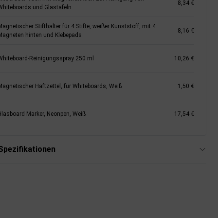
8,34 €
Whiteboards und Glastafeln
agnetischer Stifthalter für 4 Stifte, weißer Kunststoff, mit 4
8,16 €
Magneten hinten und Klebepads
Whiteboard-Reinigungsspray 250 ml
10,26 €
Magnetischer Haftzettel, für Whiteboards, Weiß
1,50 €
Glasboard Marker, Neonpen, Weiß
17,54 €
Spezifikationen