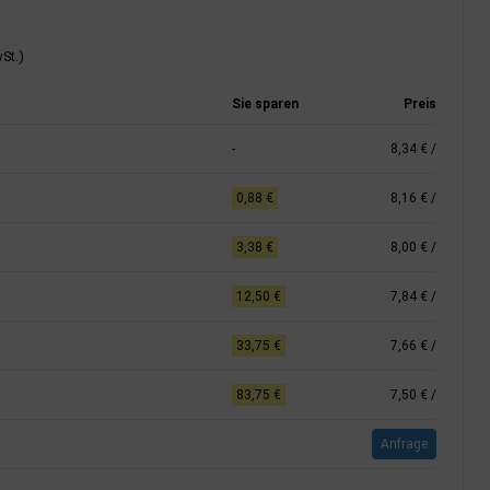
St.)
Sie sparen
Preis
-
8,34 €
/
0,88 €
8,16 €
/
3,38 €
8,00 €
/
12,50 €
7,84 €
/
33,75 €
7,66 €
/
83,75 €
7,50 €
/
Anfrage