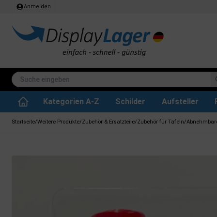
Anmelden
Kategorien A-Z
Schilder
Aufsteller
Stehtisch klappbar
Whiteboard tafeln
SEG Stoffrahmen
Info-Modul Tafeln
Plakate & Drucke
Küchenrollen & Toil
Informations Displa
Zubehör & Ersa
Dreh- / Wende Tafeln
Kreidetafel-Schil
Startseite
/
Weitere Produkte
/
Zubehör & Ersatzteile
/
Zubehör für Tafeln
/
Abnehmbarer