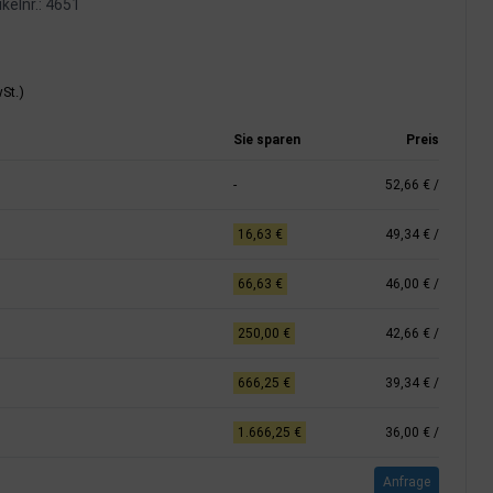
kelnr.:
4651
St.)
Sie sparen
Preis
-
52,66 €
/
16,63 €
49,34 €
/
66,63 €
46,00 €
/
250,00 €
42,66 €
/
666,25 €
39,34 €
/
1.666,25 €
36,00 €
/
Anfrage