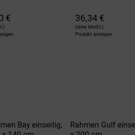
0 €
36,34 €
.)
(ohne MwSt.)
zeigen
Produkt anzeigen
men Bay einseitig,
Rahmen Gulf einsei
0 x 140 cm
x 200 cm