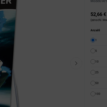
Modell/Arti
52,66 €
(einschl. Mw
Anzahl
1
5
10
25
50
100