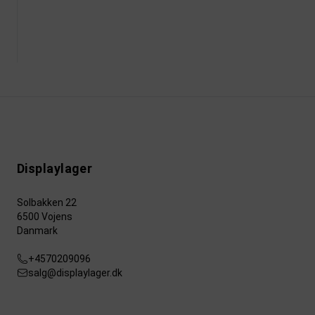
Displaylager
Solbakken 22
6500 Vojens
Danmark
+4570209096
salg@displaylager.dk