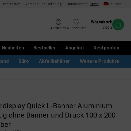
Impressum
Versand und Lieferung
Unternehmen
/
Privat
Deutsch
Warenkorb
0,00 €
Anmelden
Wunschliste
Neuheiten
Bestseller
Angebot
Restposten
tand
Büro
Abfallbehälter
Weitere Produkte
kotbeutel Spender
LED Leuchtrahmen
Vorschlagskästen & Boxen
iPad & TV-Ständer
rdisplay Quick L-Banner Aluminium
tig ohne Banner und Druck 100 x 200
lber