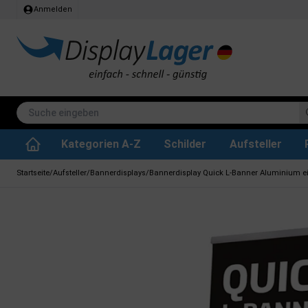
Anmelden
Kategorien A-Z
Schilder
Aufsteller
Stehtisch klappbar
Whiteboard tafeln
SEG Stoffrahmen
Info-Modul Tafeln
Plakate & Drucke
Küchenrollen & Toil
Informations Displa
Zubehör & Ersa
Dreh- / Wende Tafeln
Kreidetafel-Schil
Startseite
/
Aufsteller
/
Bannerdisplays
/
Bannerdisplay Quick L-Banner Aluminium ein