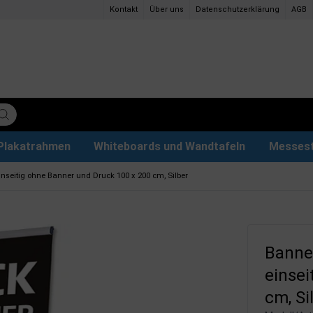
Kontakt
Über uns
Datenschutzerklärung
AGB
Plakatrahmen
Whiteboards und Wandtafeln
Messes
ettenpapier
ys
tzteile
der
Magnettafel aus Glas & Zubehör
Plakathalter und Plakatständer
Eventzelte & Pavillons
Papier und Stifte
Hunde
seitig ohne Banner und Druck 100 x 200 cm, Silber
Banne
einsei
cm, Si