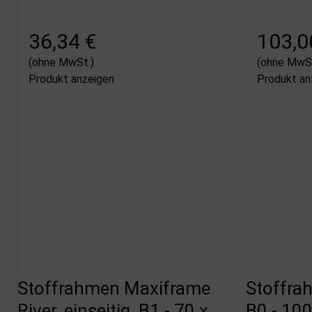
36,34 €
103,0
(ohne MwSt.)
(ohne MwSt
Produkt anzeigen
Produkt an
Stoffrahmen Maxiframe
Stoffrah
River, einseitig, B1 - 70 x
B0 - 10