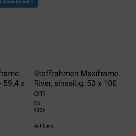
tt herunterladen
frame
Stoffrahmen Maxiframe
- 59,4 x
River, einseitig, 50 x 100
cm
DSI
5305
Auf Lager