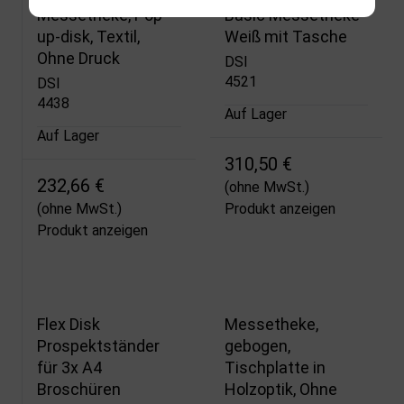
Messetheke, Pop-
Basic Messetheke
up-disk, Textil,
Weiß mit Tasche
Ohne Druck
DSI
4521
DSI
4438
Auf Lager
Auf Lager
310,50 €
232,66 €
(ohne MwSt.)
(ohne MwSt.)
Produkt anzeigen
Produkt anzeigen
Flex Disk
Messetheke,
Prospektständer
gebogen,
für 3x A4
Tischplatte in
Broschüren
Holzoptik, Ohne