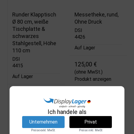
Runder Klapptisch
Messetheke, rund,
Ø 80 cm, weiße
Ohne Druck
Tischplatte &
DSI
schwarzes
4426
Stahlgestell, Höhe
Auf Lager
110 cm
DSI
125,00 €
4415
(ohne MwSt.)
Auf Lager
Produkt anzeigen
93,75 €
(ohne MwSt.)
Produkt anzeigen
Ich handele als
Unternehmen
Privat
Preise exkl. MwSt.
Preise inkl. MwSt