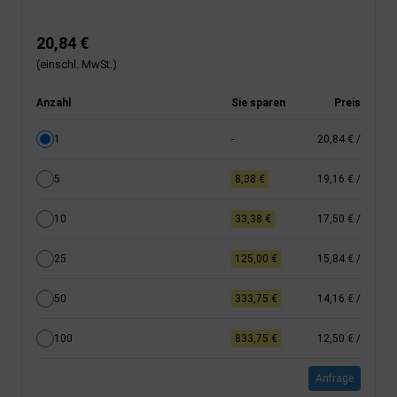
20,84 €
(einschl. MwSt.)
Anzahl
Sie sparen
Preis
1
-
20,84 €
/
5
8,38 €
19,16 €
/
10
33,38 €
17,50 €
/
25
125,00 €
15,84 €
/
50
333,75 €
14,16 €
/
100
833,75 €
12,50 €
/
Anfrage