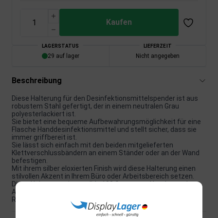
Kaufen
LAGERSTATUS
LIEFERZEIT
29 auf lager
Nicht angegeben
Beschreibung
Diese Halterung für den Desinfektionsmittelspender ist aus
robustem Stahl gefertigt, der in einem neutralen Grau
polyesterlackiert ist.
Sie bietet eine bequeme Aufbewahrungsmöglichkeit für eine
Flasche Handdesinfektionsmittel und stellt sicher, dass sie
immer griffbereit ist.
Sie lässt sich einfach mit den beiden mitgelieferten
Klettverschlussbändern an einem Ständer oder an der Wand
befestigen.
Mit ihrem silber eloxierten Finish wird diese Halterung einen
stilvollen Akzent in Ihrem Büro oder Arbeitsbereich setzen.
Diese Halterung wiegt solide 102 Gramm und hat kompakte
Abmessungen von 11 x 25 x 11 cm, was sie ideal für jeden
Raum macht.