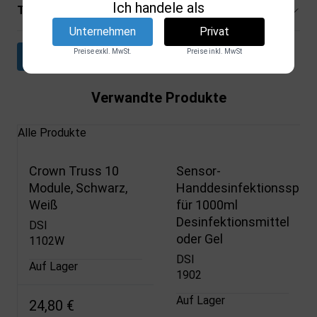
Ich handele als
Technische Spezifikationen
Unternehmen
Privat
Preise exkl. MwSt.
Preise inkl. MwSt
Datenblatt herunterladen
Verwandte Produkte
Alle Produkte
Crown Truss 10
Sensor-
Module, Schwarz,
Handdesinfektionsspen
Weiß
für 1000ml
Desinfektionsmittel
DSI
oder Gel
1102W
DSI
Auf Lager
1902
Auf Lager
24,80 €