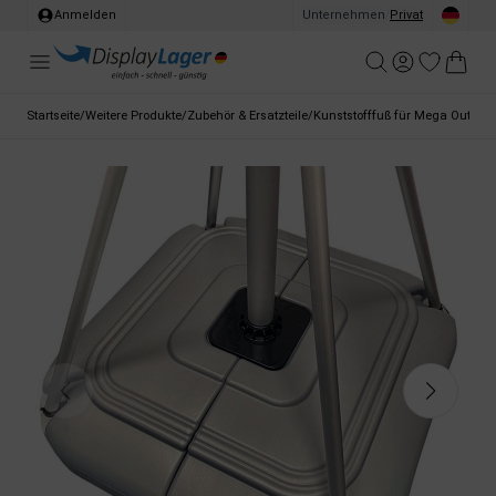
Anmelden
Unternehmen
/
Privat
Startseite
/
Weitere Produkte
/
Zubehör & Ersatzteile
/
Kunststofffuß für Mega Outdoor