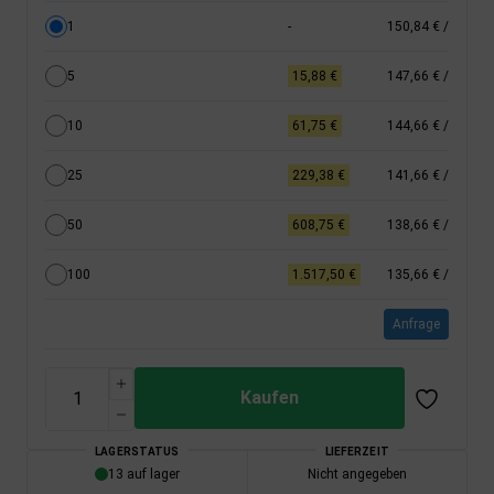
1
-
150,84 €
/
5
15,88 €
147,66 €
/
10
61,75 €
144,66 €
/
25
229,38 €
141,66 €
/
50
608,75 €
138,66 €
/
100
1.517,50 €
135,66 €
/
Anfrage
Kaufen
LAGERSTATUS
LIEFERZEIT
13 auf lager
Nicht angegeben