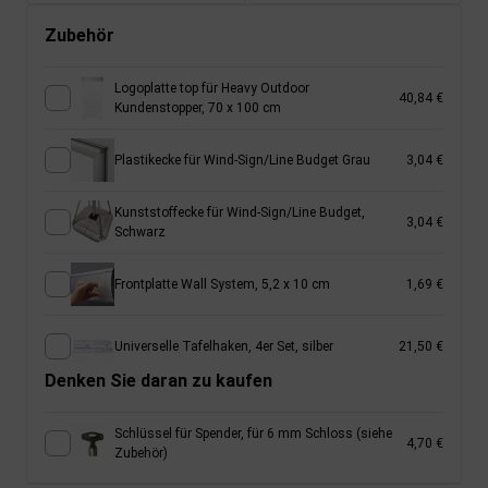
Zubehör
Logoplatte top für Heavy Outdoor
40,84 €
Kundenstopper, 70 x 100 cm
Plastikecke für Wind-Sign/Line Budget Grau
3,04 €
Kunststoffecke für Wind-Sign/Line Budget,
3,04 €
Schwarz
Frontplatte Wall System, 5,2 x 10 cm
1,69 €
Universelle Tafelhaken, 4er Set, silber
21,50 €
Denken Sie daran zu kaufen
Schlüssel für Spender, für 6 mm Schloss (siehe
4,70 €
Zubehör)