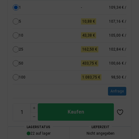
1
-
109,34 €
/
5
10,88 €
107,16 €
/
10
43,38 €
105,00 €
/
25
162,50 €
102,84 €
/
50
433,75 €
100,66 €
/
100
1.083,75 €
98,50 €
/
Anfrage
Kaufen
LAGERSTATUS
LIEFERZEIT
22 auf lager
Nicht angegeben